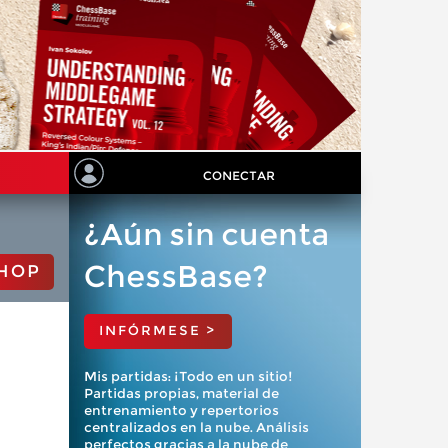
CONECTAR
¿Aún sin cuenta
ChessBase?
HOP
INFÓRMESE >
Mis partidas: ¡Todo en un sitio!
Partidas propias, material de
entrenamiento y repertorios
centralizados en la nube. Análisis
perfectos gracias a la nube de