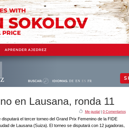
APRENDER AJEDREZ
ez
S
BUSCAR:
IDIOMAS:
DE
EN
ES
FR
no en Lausana, ronda 11
Me gusta!
|
0 Comentarios
e disputará el tercer torneo del Grand Prix Femenino de la FIDE
ciudad de Lausana (Suiza). El torneo se disputará con 12 jugadoras,