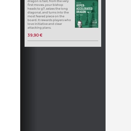
dragon is fast, from the very
first moves, your bishop
heads to g7, seizes the long
diagonal, and turns into the
most feared piece on the
board. It rewards players who
love initiative and clear
attacking plans.
39,90 €