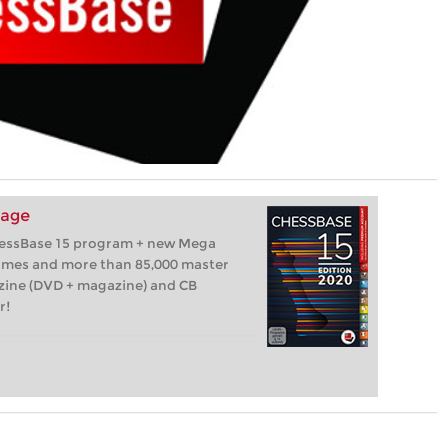
kage
hessBase 15 program + new Mega
games and more than 85,000 master
zine (DVD + magazine) and CB
r!