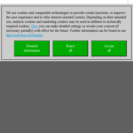
We use cookies and comparable technologies to provide certain functions, to improve
the user experience and to offer interest-oriented content. Depending on their intended
use, analysis cookies and marketing cookies may be used in addition to technically
required cookies.
Here
you can make detailed settings or revoke your consent (if
necessary partially) with effect for the future. Further information can be found in our
data protection declaration
.
Detailed
Reject
Accept
information
all
all