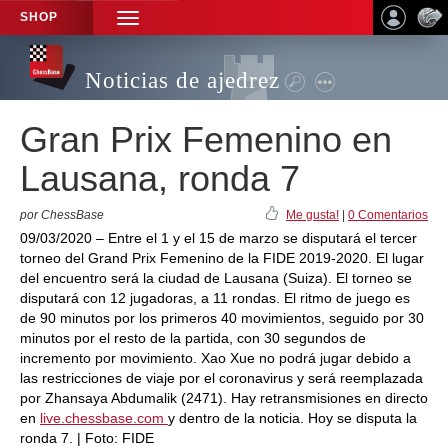
SHOP
TOGGLE
NAVIGATION
Noticias de ajedrez
Gran Prix Femenino en
Lausana, ronda 7
por ChessBase
Me gusta!
|
0 Comentarios
09/03/2020 – Entre el 1 y el 15 de marzo se disputará el tercer
torneo del Grand Prix Femenino de la FIDE 2019-2020. El lugar
del encuentro será la ciudad de Lausana (Suiza). El torneo se
disputará con 12 jugadoras, a 11 rondas. El ritmo de juego es
de 90 minutos por los primeros 40 movimientos, seguido por 30
minutos por el resto de la partida, con 30 segundos de
incremento por movimiento. Xao Xue no podrá jugar debido a
las restricciones de viaje por el coronavirus y será reemplazada
por Zhansaya Abdumalik (2471). Hay retransmisiones en directo
en
live.chessbase.com
y dentro de la noticia. Hoy se disputa la
ronda 7. | Foto: FIDE