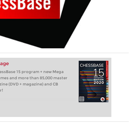
kage
hessBase 15 program + new Mega
games and more than 85,000 master
zine (DVD + magazine) and CB
r!