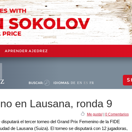
APRENDER AJEDREZ
ez
S
BUSCAR:
IDIOMAS:
DE
EN
ES
FR
no en Lausana, ronda 9
Me gusta!
|
0 Comentarios
e disputará el tercer torneo del Grand Prix Femenino de la FIDE
ciudad de Lausana (Suiza). El torneo se disputará con 12 jugadoras,