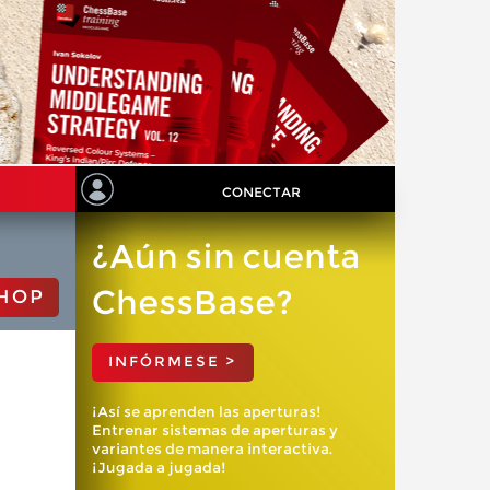
CONECTAR
¿Aún sin cuenta
ChessBase?
HOP
INFÓRMESE >
¡Así se aprenden las aperturas!
Entrenar sistemas de aperturas y
variantes de manera interactiva.
¡Jugada a jugada!