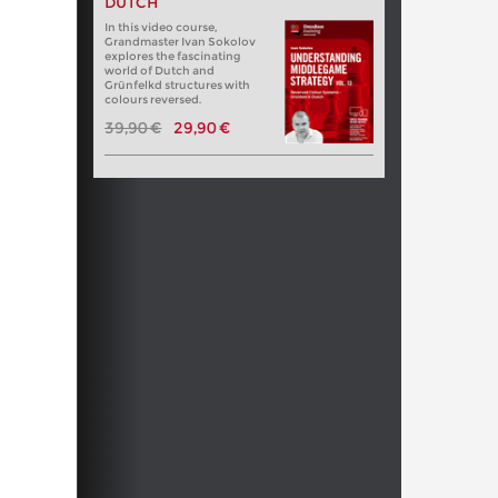
DUTCH
In this video course,
Grandmaster Ivan Sokolov
explores the fascinating
world of Dutch and
Grünfelkd structures with
colours reversed.
39,90 €
29,90 €