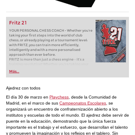
Fritz 21
YOUR PERSONAL CHESS COACH - Whether you’re
taking your first steps into the world of club
chess, or already playing at a tournament level:
with FRITZ, you can train more efficiently,
intelligently and with a more personalised
approach than ever before.
FRITZ is more than just a chess engine – it’s a
training revolution! Whether you’re taking your
first steps into the world of club chess, or already
Más...
playing at a tournament level: with FRITZ, you can
train more efficiently, intelligently and with a
more personalised approach than ever before.
Ajedrez con todos
El día 30 de marzo en
Playchess
, desde la
Comunidad de
Madrid
, en el marco de sus
Campeonatos Escolares
, se
organizará un encuentro de confraternización abierto a los
institutos y escuelas de todo el mundo. El ajedrez debe servir de
puente en la educación, demostrando que la única fuerza
importante es el trabajo y el esfuerzo, que desarrollan el talento
y promueven la imaginación y los reflejos en el tablero. Sin