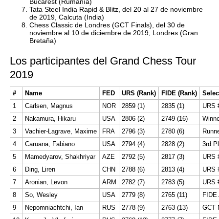
Bucarest (Rumanía)
Tata Steel India Rapid & Blitz, del 20 al 27 de noviembre
de 2019, Calcuta (India)
Chess Classic de Londres (GCT Finals), del 30 de
noviembre al 10 de diciembre de 2019, Londres (Gran
Bretaña)
Los participantes del Grand Chess Tour
2019
#
Name
FED
URS (Rank)
FIDE (Rank)
Selec
1
Carlsen, Magnus
NOR
2859 (1)
2835 (1)
URS 
2
Nakamura, Hikaru
USA
2806 (2)
2749 (16)
Winn
3
Vachier-Lagrave, Maxime
FRA
2796 (3)
2780 (6)
Runn
4
Caruana, Fabiano
USA
2794 (4)
2828 (2)
3
rd P
5
Mamedyarov, Shakhriyar
AZE
2792 (5)
2817 (3)
URS 
6
Ding, Liren
CHN
2788 (6)
2813 (4)
URS 
7
Aronian, Levon
ARM
2782 (7)
2783 (5)
URS 
8
So, Wesley
USA
2779 (8)
2765 (11)
FIDE 
9
Nepomniachtchi, Ian
RUS
2778 (9)
2763 (13)
GCT 