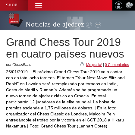
SHOP
TOGGLE
NAVIGATION
Noticias de ajedrez
Grand Chess Tour 2019
en cuatro países nuevos
por ChessBase
Me gusta!
|
0 Comentarios
26/01/2019 – El próximo Grand Chess Tour 2019 va a contar
con en total ocho torneos. El torneo "Your Next Move Blitz and
Rapid" en Lovaina será reemplazado por torneos en India,
Costa de Marfil y Rumanía. Además se ha programado un
nuevo torneo de ajedrez clásico en Croacia. En total
participarán 12 jugadores de la elite mundial. La bolsa de
premios asciende a 1,75 milliones de dólares. | En la foto:
organizador del Chess Classic de Londres, Malcolm Pein
entregándole el trofeo por la victoria en el GCT 2018 a Hikaru
Nakamura | Foto: Grand Chess Tour (Lennart Ootes)