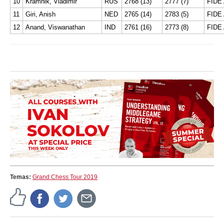
10
Kramnik, Vladimir
RUS
2768 (13)
2777 (7)
FIDE 
11
Giri, Anish
NED
2765 (14)
2783 (5)
FIDE 
12
Anand, Viswanathan
IND
2761 (16)
2773 (8)
FIDE 
Temas:
Grand Chess Tour 2019