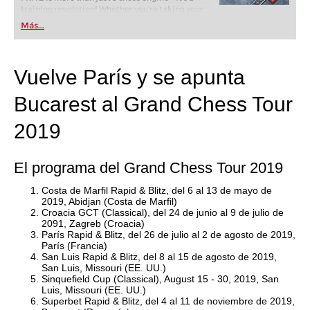
training revolution! Whether you’re taking your
first steps into the world of club chess, or already
Más...
playing at a tournament level: with FRITZ, you can
train more efficiently, intelligently and with a
more personalised approach than ever before.
Vuelve París y se apunta
Bucarest al Grand Chess Tour
2019
El programa del Grand Chess Tour 2019
Costa de Marfil Rapid & Blitz, del 6 al 13 de mayo de
2019, Abidjan (Costa de Marfil)
Croacia GCT (Classical), del 24 de junio al 9 de julio de
2091, Zagreb (Croacia)
París Rapid & Blitz, del 26 de julio al 2 de agosto de 2019,
París (Francia)
San Luis Rapid & Blitz, del 8 al 15 de agosto de 2019,
San Luis, Missouri (EE. UU.)
Sinquefield Cup (Classical), August 15 - 30, 2019,
San
Luis, Missouri (EE. UU.)
Superbet Rapid & Blitz, del 4 al 11 de noviembre de 2019,