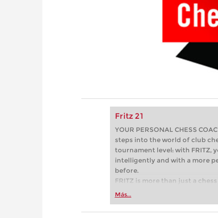
Fritz 21
YOUR PERSONAL CHESS COACH - 
steps into the world of club che
tournament level: with FRITZ, y
intelligently and with a more 
before.
FRITZ is more than just a chess 
Whether you’re taking your firs
Más...
or already playing at a tournam
more efficiently, intelligently