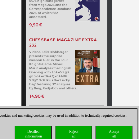
6475 high class games
from Mega 2026 and the
Correspondence Database
2026, of which 682
annotated.
9,90 €
CHESSBASE MAGAZINE EXTRA
232
Videos: Felix Blohberger
presents the surprise
weapon 4…a6 in the Four
Knights Game. Mihail
Marin analyses the English
Opening with 1.c4 e5 2.g3
g6 3.d4 exd4 4.Qxd4 Nf6
5.Bg2 Nc6. Plus the ‘Lucky
bag’ featuring 37 analyses
by Berg, Radjabov and others.
14,90 €
 cookies and marketing cookies may be used in addition to technically required cookies.
Detailed
Reject
Accept
information
all
all