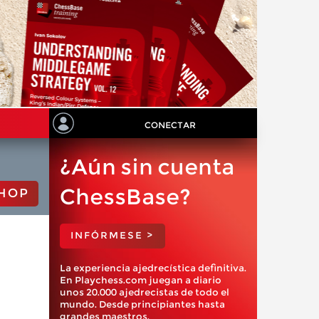
CONECTAR
¿Aún sin cuenta
ChessBase?
HOP
INFÓRMESE >
La experiencia ajedrecística definitiva.
En Playchess.com juegan a diario
unos 20.000 ajedrecistas de todo el
mundo. Desde principiantes hasta
grandes maestros.