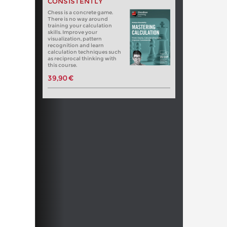
CONSISTENTLY
Chess is a concrete game.
There is no way around
training your calculation
skills. Improve your
visualization, pattern
recognition and learn
calculation techniques such
as reciprocal thinking with
this course.
39,90 €