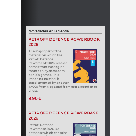
Novedades en la tienda
PETROFF DEFENCE POWERBOOK
2026
The major part of the
material on which the
Petroff Defence
Powerbook 2026 is based
comes from the engine
room of playchess.com:
357 000 games. This
imposing number is
supplemented by another
17 000 from Mega and from correspondence
chess.
9,90 €
PETROFF DEFENCE POWERBASE
2026
Petroff Defence
Powerbase 2026 is a
database which contains