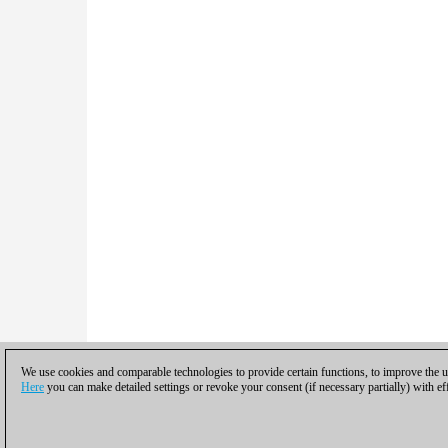
We use cookies and comparable technologies to provide certain functions, to improve the us
Here
you can make detailed settings or revoke your consent (if necessary partially) with ef
Política de privacidad
|
Pie de imprenta
|
Pa
© 2017 ChessBase Gmb