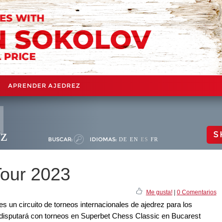
APRENDER AJEDREZ
ez
S
BUSCAR:
IDIOMAS:
DE
EN
ES
FR
Tour 2023
Me gusta!
|
0 Comentarios
 un circuito de torneos internacionales de ajedrez para los
disputará con torneos en Superbet Chess Classic en Bucarest