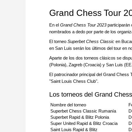
approach than ever before.
Grand Chess Tour 
En el
Grand Chess Tour 2023
participarán 
nombrados a dedo por parte de los organiz
El torneo
Superbet Chess Classic
en Bucar
en San Luis serán los últimos del tour en 
Aparte de los dos torneos clásicos se disp
(Polonia), Zagreb (Croacia) y San Luis (E
El patrocinador principal del Grand Chess 
"Saint Louis Chess Club".
Los torneos del Grand Chess
Nombre del torneo
F
Superbet Chess Classic Rumanía
D
Superbet Rapid & Blitz Polonia
D
Super United Rapid & Blitz Croacia
D
Saint Louis Rapid & Blitz
D