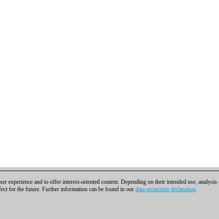
er experience and to offer interest-oriented content. Depending on their intended use, analysis
fect for the future. Further information can be found in our
data protection declaration
.
ra contactar
|
Cookies Management
|
Licencias
|
Compliance Hotline
|
Inicio
H | Osterbekstraße 90a | 22083 Hamburgo | Alemania