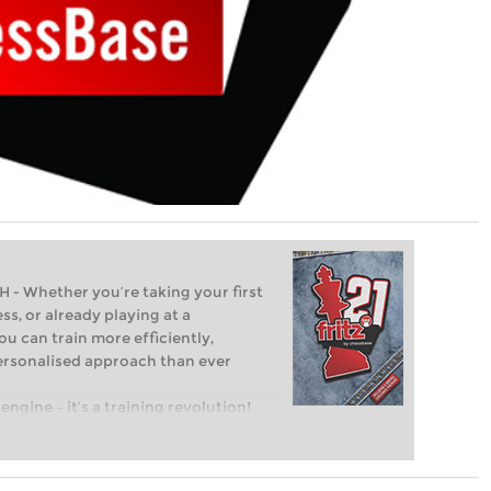
Whether you’re taking your first
ss, or already playing at a
ou can train more efficiently,
personalised approach than ever
engine – it’s a training revolution!
t steps into the world of club chess,
ent level: with FRITZ, you can train
 and with a more personalised