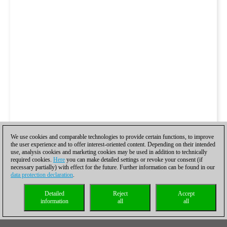
We use cookies and comparable technologies to provide certain functions, to improve
the user experience and to offer interest-oriented content. Depending on their intended
use, analysis cookies and marketing cookies may be used in addition to technically
required cookies.
Here
you can make detailed settings or revoke your consent (if
necessary partially) with effect for the future. Further information can be found in our
data protection declaration
.
Detailed
Reject
Accept
information
all
all