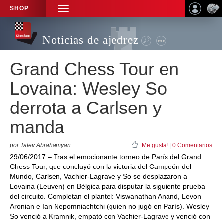
SHOP
TOGGLE
NAVIGATION
Noticias de ajedrez
Grand Chess Tour en
Lovaina: Wesley So
derrota a Carlsen y
manda
por Tatev Abrahamyan
Me gusta!
|
0 Comentarios
29/06/2017 – Tras el emocionante torneo de París del Grand
Chess Tour, que concluyó con la victoria del Campeón del
Mundo, Carlsen, Vachier-Lagrave y So se desplazaron a
Lovaina (Leuven) en Bélgica para disputar la siguiente prueba
del circuito. Completan el plantel: Viswanathan Anand, Levon
Aronian e Ian Nepomniachtchi (quien no jugó en París). Wesley
So venció a Kramnik, empató con Vachier-Lagrave y venció con