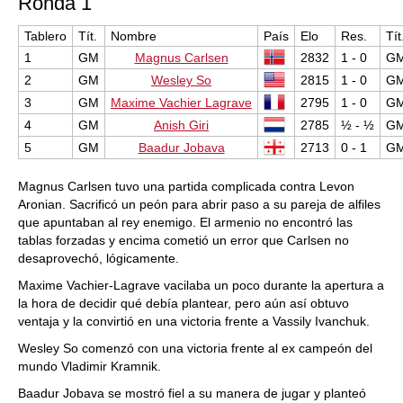
Ronda 1
Tablero
Tít.
Nombre
País
Elo
Res.
Tít
1
GM
Magnus Carlsen
2832
1 - 0
G
2
GM
Wesley So
2815
1 - 0
G
3
GM
Maxime Vachier Lagrave
2795
1 - 0
G
4
GM
Anish Giri
2785
½ - ½
G
5
GM
Baadur Jobava
2713
0 - 1
G
Magnus Carlsen tuvo una partida complicada contra Levon
Aronian. Sacrificó un peón para abrir paso a su pareja de alfiles
que apuntaban al rey enemigo. El armenio no encontró las
tablas forzadas y encima cometió un error que Carlsen no
desaprovechó, lógicamente.
Maxime Vachier-Lagrave vacilaba un poco durante la apertura a
la hora de decidir qué debía plantear, pero aún así obtuvo
ventaja y la convirtió en una victoria frente a Vassily Ivanchuk.
Wesley So comenzó con una victoria frente al ex campeón del
mundo Vladimir Kramnik.
Baadur Jobava se mostró fiel a su manera de jugar y planteó