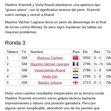
Vladimir Kramnik y Vishy Anand plantearon una apertura tipo
"giuoco piano", con el significativo avance del peón. Kramnik
cobró ventaja y venció a Anand.
Maxime Vachier-Lagrave tenía un peón de desventaja en el final
de torres contra Wesley So pero logró mantener las tablas sin
mayores problemas.
Ronda 3
Tablero
Tít.
Nombre
País
Elo
Res.
Tít
1
GM
Magnus Carlsen
2832
0 - 1
G
2
GM
Maxime Vachier Lagrave
2795
½ - ½
G
3
GM
Viswanathan Anand
2786
1 - 0
G
4
GM
Anish Giri
2785
1 - 0
G
5
GM
Baadur Jobava
2713
0 - 1
G
Hubo unos cuantos resultados inesperados en la tercera ronda.
Vladimir Kramnik encontró varios golpes tácticos bastante
impresionantes y obtuvo una posición ganadora. Pero por
alguna razón inexplicable, abandonó uno de los peones que