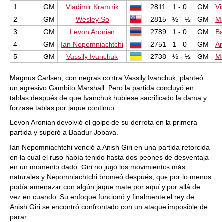
1
GM
Vladimir Kramnik
2811
1 - 0
GM
V
2
GM
Wesley So
2815
½ - ½
GM
M
3
GM
Levon Aronian
2789
1 - 0
GM
B
4
GM
Ian Nepomniachtchi
2751
1 - 0
GM
An
5
GM
Vassily Ivanchuk
2738
½ - ½
GM
M
Magnus Carlsen, con negras contra Vassily Ivanchuk, planteó
un agresivo Gambito Marshall. Pero la partida concluyó en
tablas después de que Ivanchuk hubiese sacrificado la dama y
forzase tablas por jaque continuo.
Levon Aronian devolvió el golpe de su derrota en la primera
partida y superó a Baadur Jobava.
Ian Nepomniachtchi venció a Anish Giri en una partida retorcida
en la cual el ruso había tenido hasta dos peones de desventaja
en un momento dado. Giri no jugó los movimientos más
naturales y Nepomniachtchi bromeó después, que por lo menos
podía amenazar con algún jaque mate por aquí y por allá de
vez en cuando. Su enfoque funcionó y finalmente el rey de
Anish Giri se encontró confrontado con un ataque imposible de
parar.