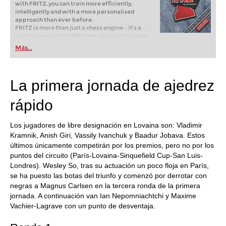
with FRITZ, you can train more efficiently,
intelligently and with a more personalised
approach than ever before.
FRITZ is more than just a chess engine – it’s a
training revolution! Whether you’re taking your
first steps into the world of club chess, or already
Más...
playing at a tournament level: with FRITZ, you can
train more efficiently, intelligently and with a
more personalised approach than ever before.
La primera jornada de ajedrez
rápido
Los jugadores de libre designación en Lovaina son: Vladimir
Kramnik, Anish Giri, Vassily Ivanchuk y Baadur Jobava. Estos
últimos únicamente competirán por los premios, pero no por los
puntos del circuito (París-Lovaina-Sinquefield Cup-San Luis-
Londres). Wesley So, tras su actuación un poco floja en París,
se ha puesto las botas del triunfo y comenzó por derrotar con
negras a Magnus Carlsen en la tercera ronda de la primera
jornada. A continuación van Ian Nepomniachtchi y Maxime
Vachier-Lagrave con un punto de desventaja.