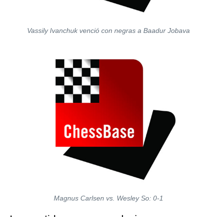
Vassily Ivanchuk venció con negras a Baadur Jobava
Magnus Carlsen vs. Wesley So: 0-1