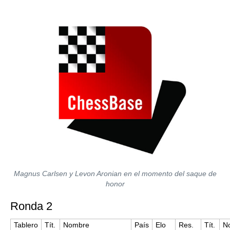
Magnus Carlsen y Levon Aronian en el momento del saque de
honor
Ronda 2
Tablero
Tít.
Nombre
País
Elo
Res.
Tít.
N