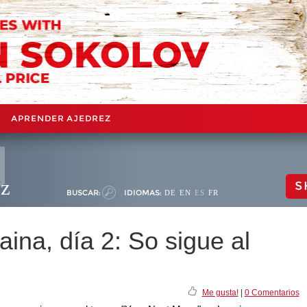
APRENDER AJEDREZ
ez
S
BUSCAR:
IDIOMAS:
DE
EN
ES
FR
ina, día 2: So sigue al
Me gusta!
|
0 Comentarios