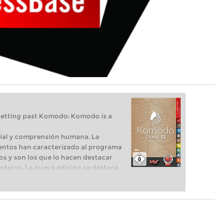
 getting past Komodo: Komodo is a
icial y comprensión humana. La
ntos han caracterizado al programa
s y son los que lo hacen destacar
nteros. La nueva edición se destaca
nes laten en su pecho". Uno es el
su nueva versión perfeccionada. El
Monte Carlo" que calcula por un
ro.