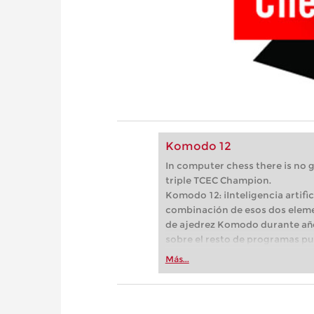
Komodo 12
In computer chess there is no
triple TCEC Champion.
Komodo 12: iInteligencia artif
combinación de esos dos eleme
de ajedrez Komodo durante año
sobre el resto de programas pu
por el hecho de que "dos corazo
Más...
módulo clásico de Komodo, en 
segundo es el módulo Komodo "
sistema parecido al de AlphaZe