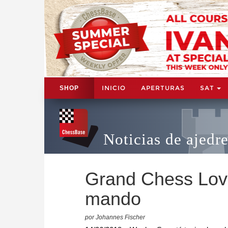
INICIO
APERTURAS
SAT
SHOP
Noticias de ajedr
Grand Chess Lova
mando
por Johannes Fischer