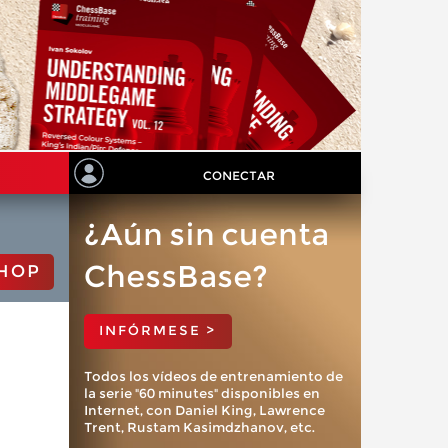
CONECTAR
¿Aún sin cuenta
ChessBase?
HOP
INFÓRMESE >
Todos los vídeos de entrenamiento de
la serie "60 minutes" disponibles en
Internet, con Daniel King, Lawrence
Trent, Rustam Kasimdzhanov, etc.