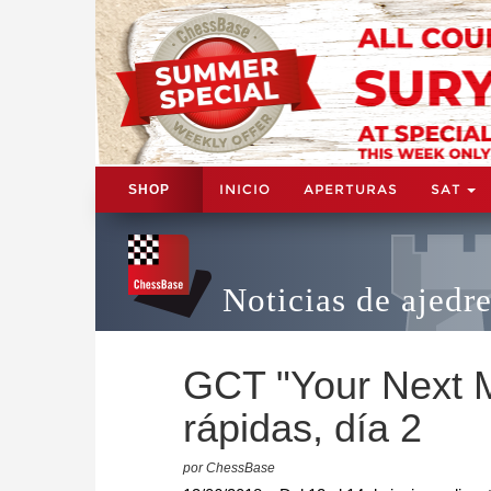
INICIO
APERTURAS
SAT
SHOP
Noticias de ajedr
GCT "Your Next M
rápidas, día 2
por ChessBase