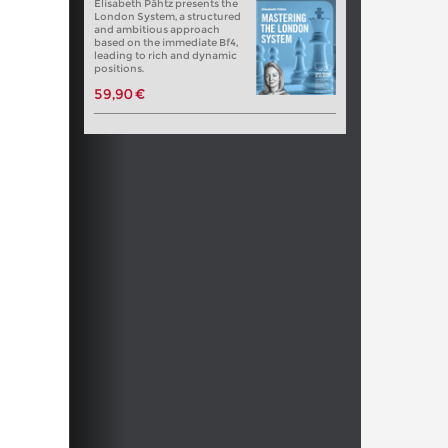
Elisabeth Pähtz presents the
London System, a structured
and ambitious approach
based on the immediate Bf4,
leading to rich and dynamic
positions.
59,90 €