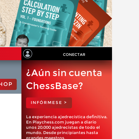
CONECTAR
¿Aún sin cuenta
ChessBase?
HOP
INFÓRMESE >
La experiencia ajedrecística definitiva.
En Playchess.com juegan a diario
unos 20.000 ajedrecistas de todo el
mundo. Desde principiantes hasta
grandes maestros.