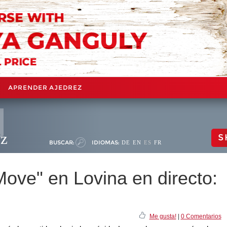
APRENDER AJEDREZ
ez
S
BUSCAR:
IDIOMAS:
DE
EN
ES
FR
ove" en Lovina en directo:
Me gusta!
|
0 Comentarios