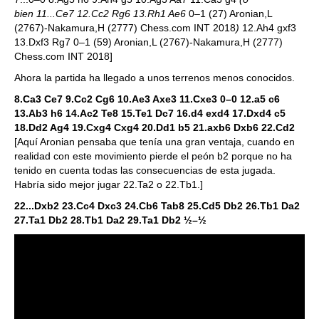
bien 11...Ce7 12.Cc2 Rg6 13.Rh1 Ae6
0–1 (27) Aronian,L
(2767)-Nakamura,H (2777) Chess.com INT 2018
)
12.Ah4 gxf3
13.Dxf3 Rg7 0–1 (59) Aronian,L (2767)-Nakamura,H (2777)
Chess.com INT 2018]
Ahora la partida ha llegado a unos terrenos menos conocidos.
8.Ca3 Ce7 9.Cc2 Cg6 10.Ae3 Axe3 11.Cxe3 0–0 12.a5 c6
13.Ab3 h6 14.Ac2 Te8 15.Te1 Dc7 16.d4 exd4 17.Dxd4 c5
18.Dd2 Ag4 19.Cxg4 Cxg4 20.Dd1 b5 21.axb6 Dxb6 22.Cd2
[Aquí Aronian pensaba que tenía una gran ventaja, cuando en
realidad con este movimiento pierde el peón b2 porque no ha
tenido en cuenta todas las consecuencias de esta jugada.
Habría sido mejor jugar 22.Ta2 o 22.Tb1.]
22...Dxb2
23.Cc4 Dxc3 24.Cb6 Tab8 25.Cd5 Db2 26.Tb1 Da2
27.Ta1 Db2 28.Tb1 Da2 29.Ta1 Db2
½–½