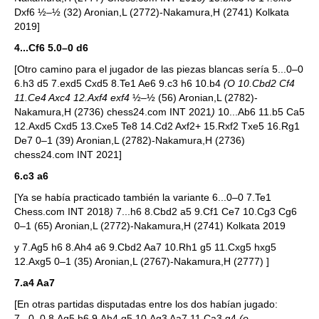
Dxf6 ½–½ (32) Aronian,L (2772)-Nakamura,H (2741) Kolkata
2019]
4...Cf6 5.0–0 d6
[Otro camino para el jugador de las piezas blancas sería 5...0–0
6.h3 d5 7.exd5 Cxd5 8.Te1 Ae6 9.c3 h6 10.b4
(O 10.Cbd2 Cf4
11.Ce4 Axc4 12.Axf4 exf4
½–½ (56) Aronian,L (2782)-
Nakamura,H (2736) chess24.com INT 2021
)
10...Ab6 11.b5 Ca5
12.Axd5 Cxd5 13.Cxe5 Te8 14.Cd2 Axf2+ 15.Rxf2 Txe5 16.Rg1
De7 0–1 (39) Aronian,L (2782)-Nakamura,H (2736)
chess24.com INT 2021]
6.c3 a6
[Ya se había practicado también la variante 6...0–0 7.Te1
Chess.com INT 2018
)
7...h6 8.Cbd2 a5 9.Cf1 Ce7 10.Cg3 Cg6
0–1 (65) Aronian,L (2772)-Nakamura,H (2741) Kolkata 2019
y 7.Ag5 h6 8.Ah4 a6 9.Cbd2 Aa7 10.Rh1 g5 11.Cxg5 hxg5
12.Axg5 0–1 (35) Aronian,L (2767)-Nakamura,H (2777) ]
7.a4 Aa7
[En otras partidas disputadas entre los dos habían jugado:
7...0–0 8.Ag5 h6 9.Ah4 g5 10.Ag3 Aa7 11.Ca3 g4
(o