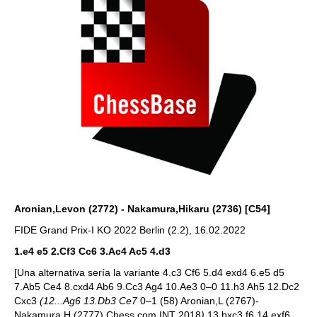
Aronian,Levon (2772) - Nakamura,Hikaru (2736) [C54]
FIDE Grand Prix-I KO 2022 Berlin (2.2), 16.02.2022
1.e4 e5 2.Cf3 Cc6 3.Ac4 Ac5 4.d3
[Una alternativa sería la variante 4.c3 Cf6 5.d4 exd4 6.e5 d5
7.Ab5 Ce4 8.cxd4 Ab6 9.Cc3 Ag4 10.Ae3 0–0 11.h3 Ah5 12.Dc2
Cxc3
(12...Ag6 13.Db3 Ce7
0–1 (58) Aronian,L (2767)-
Nakamura,H (2777) Chess.com INT 2018
)
13.bxc3 f6 14.exf6