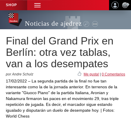
SHOP
TOGGLE
NAVIGATION
Noticias de ajedrez
Final del Grand Prix en
Berlín: otra vez tablas,
van a los desempates
por Andre Schulz
Me gusta!
|
0 Comentarios
17/02/2022 – La segunda partida de la final no fue tan
interesante como la de la jornada anterior. En terrenos de la
variante "Giuoco Piano" de la partida Italiana, Aronian y
Nakamura firmaron las paces en el movimiento 29, tras triple
repetición de jugada. Es decir, el marcador sigue estando
igualado y disputarán un duelo de desempate hoy. | Fotos:
World Chess