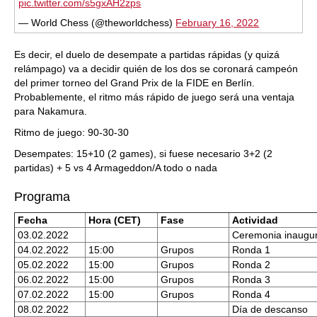
pic.twitter.com/s5gxAH2zps
— World Chess (@theworldchess)
February 16, 2022
Es decir, el duelo de desempate a partidas rápidas (y quizá
relámpago) va a decidir quién de los dos se coronará campeón
del primer torneo del Grand Prix de la FIDE en Berlín.
Probablemente, el ritmo más rápido de juego será una ventaja
para Nakamura.
Ritmo de juego: 90-30-30
Desempates: 15+10 (2 games), si fuese necesario 3+2 (2
partidas) + 5 vs 4 Armageddon/A todo o nada
Programa
Fecha
Hora (CET)
Fase
Actividad
03.02.2022
Ceremonia inaugur
04.02.2022
15:00
Grupos
Ronda 1
05.02.2022
15:00
Grupos
Ronda 2
06.02.2022
15:00
Grupos
Ronda 3
07.02.2022
15:00
Grupos
Ronda 4
08.02.2022
Día de descanso