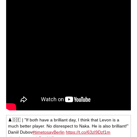
♟️🇩🇪 | "If both have a brilliant day, I think that Levon is a
much better player. No disrespect to Naka. He is also brilliant!"
Daniil Dubov
#timetosayBerlin
https://t.co/63zI9Dzf1m