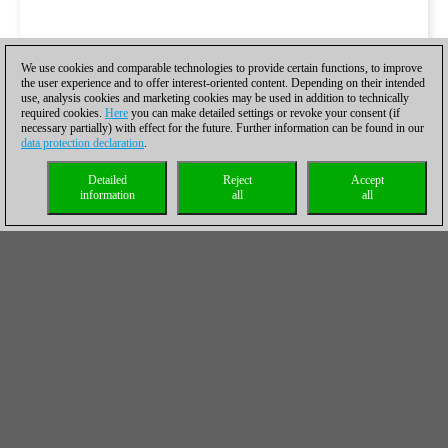
We use cookies and comparable technologies to provide certain functions, to improve
the user experience and to offer interest-oriented content. Depending on their intended
use, analysis cookies and marketing cookies may be used in addition to technically
required cookies.
Here
you can make detailed settings or revoke your consent (if
necessary partially) with effect for the future. Further information can be found in our
data protection declaration
.
Detailed
Reject
Accept
information
all
all