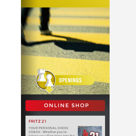
ONLINE SHOP
FRITZ 21
YOUR PERSONAL CHESS
COACH - Whether you’re
taking your first steps into the