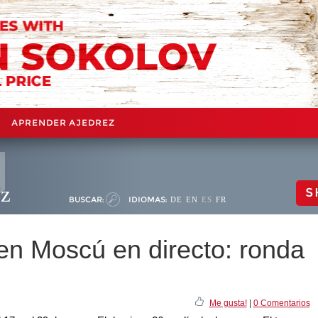
APRENDER AJEDREZ
ez
S
BUSCAR:
IDIOMAS:
DE
EN
ES
FR
en Moscú en directo: ronda
Me gusta!
|
0 Comentarios