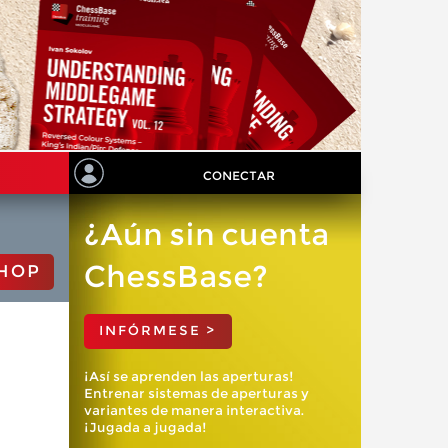
CONECTAR
¿Aún sin cuenta
ChessBase?
HOP
INFÓRMESE >
¡Así se aprenden las aperturas!
Entrenar sistemas de aperturas y
variantes de manera interactiva.
¡Jugada a jugada!