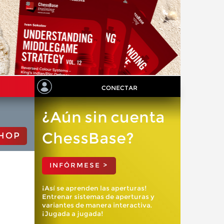
CONECTAR
¿Aún sin cuenta
ChessBase?
HOP
INFÓRMESE >
¡Así se aprenden las aperturas!
Entrenar sistemas de aperturas y
variantes de manera interactiva.
¡Jugada a jugada!