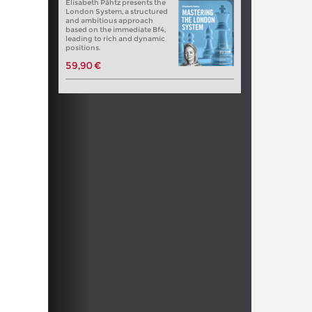
Elisabeth Pähtz presents the
London System, a structured
and ambitious approach
based on the immediate Bf4,
leading to rich and dynamic
positions.
59,90 €