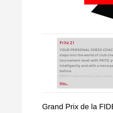
Fritz 21
YOUR PERSONAL CHESS COACH - 
steps into the world of club che
tournament level: with FRITZ, y
intelligently and with a more 
before.
FRITZ is more than just a chess 
Whether you’re taking your firs
Más...
or already playing at a tournam
more efficiently, intelligently
approach than ever before.
Grand Prix de la FI