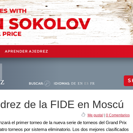
APRENDER AJEDREZ
ez
S
BUSCAR:
IDIOMAS:
DE
EN
ES
FR
edrez de la FIDE en Moscú
Me gusta!
|
0 Comentarios
ará el primer torneo de la nueva serie de torneos del Grand Prix
atro torneos por sistema eliminatorio. Los dos mejores clasificados