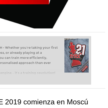
Whether you’re taking your first
ss, or already playing at a
ou can train more efficiently,
personalised approach than ever
engine – it’s a training revolution!
t steps into the world of club chess,
ent level: with FRITZ, you can train
 and with a more personalised
DE 2019 comienza en Moscú