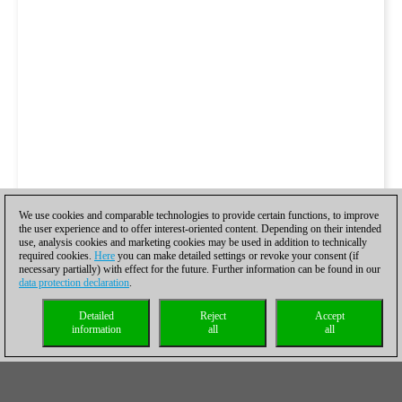
We use cookies and comparable technologies to provide certain functions, to improve
the user experience and to offer interest-oriented content. Depending on their intended
use, analysis cookies and marketing cookies may be used in addition to technically
required cookies.
Here
you can make detailed settings or revoke your consent (if
necessary partially) with effect for the future. Further information can be found in our
data protection declaration
.
Detailed
Reject
Accept
information
all
all