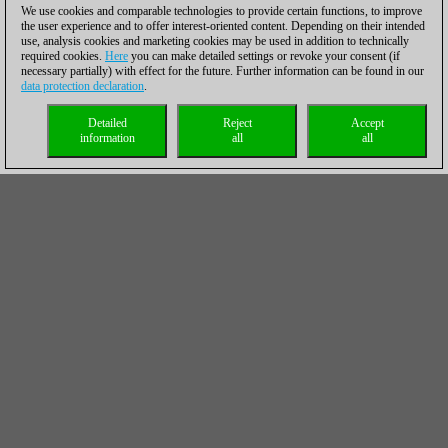
We use cookies and comparable technologies to provide certain functions, to improve
the user experience and to offer interest-oriented content. Depending on their intended
use, analysis cookies and marketing cookies may be used in addition to technically
required cookies.
Here
you can make detailed settings or revoke your consent (if
necessary partially) with effect for the future. Further information can be found in our
data protection declaration
.
Detailed
Reject
Accept
information
all
all