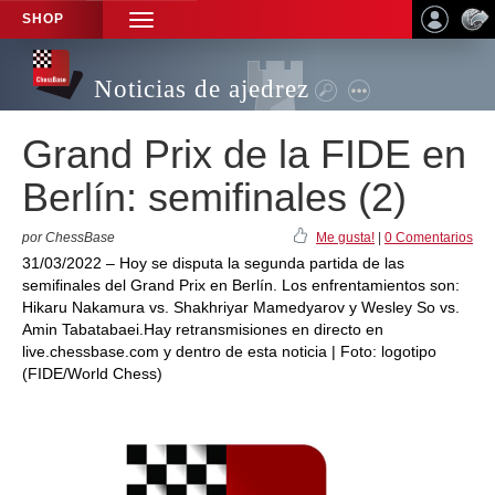
SHOP
TOGGLE
NAVIGATION
Noticias de ajedrez
Grand Prix de la FIDE en
Berlín: semifinales (2)
por ChessBase
Me gusta!
|
0 Comentarios
31/03/2022 – Hoy se disputa la segunda partida de las
semifinales del Grand Prix en Berlín. Los enfrentamientos son:
Hikaru Nakamura vs. Shakhriyar Mamedyarov y Wesley So vs.
Amin Tabatabaei.Hay retransmisiones en directo en
live.chessbase.com y dentro de esta noticia | Foto: logotipo
(FIDE/World Chess)