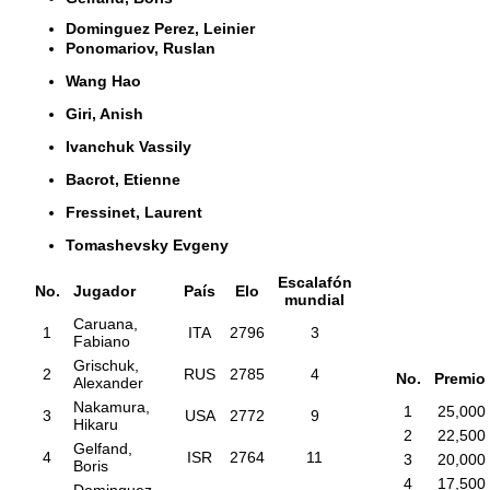
Dominguez Perez,
Leinier
Ponomariov, Ruslan
Wang Hao
Giri, Anish
Ivanchuk Vassily
Bacrot, Etienne
Fressinet, Laurent
Tomashevsky Evgeny
Escalafón
No.
Jugador
País
Elo
mundial
Caruana,
1
ITA
2796
3
Fabiano
Grischuk,
2
RUS
2785
4
No.
Premio
Alexander
Nakamura,
1
25,000
3
USA
2772
9
Hikaru
2
22,500
Gelfand,
4
ISR
2764
11
3
20,000
Boris
4
17,500