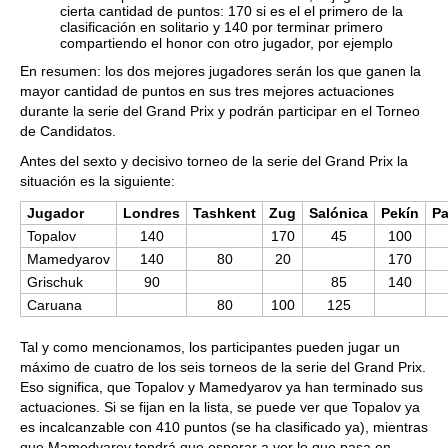
cierta cantidad de puntos: 170 si es el el primero de la
clasificación en solitario y 140 por terminar primero
compartiendo el honor con otro jugador, por ejemplo
En resumen: los dos mejores jugadores serán los que ganen la
mayor cantidad de puntos en sus tres mejores actuaciones
durante la serie del Grand Prix y podrán participar en el Torneo
de Candidatos.
Antes del sexto y decisivo torneo de la serie del Grand Prix la
situación es la siguiente:
Jugador
Londres
Tashkent
Zug
Salónica
Pekín
Pa
Topalov
140
170
45
100
Mamedyarov
140
80
20
170
Grischuk
90
85
140
Caruana
80
100
125
Tal y como mencionamos, los participantes pueden jugar un
máximo de cuatro de los seis torneos de la serie del Grand Prix.
Eso significa, que Topalov y Mamedyarov ya han terminado sus
actuaciones. Si se fijan en la lista, se puede ver que Topalov ya
es incalcanzable con 410 puntos (se ha clasificado ya), mientras
que Mamedyarov tendrá que esperar a ver lo que pasa en