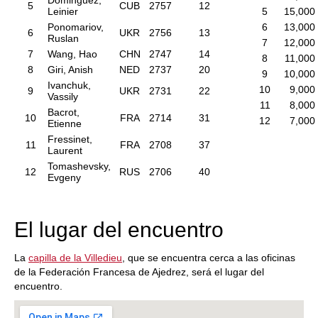
Dominguez,
5
CUB
2757
12
Leinier
5
15,000
Ponomariov,
6
13,000
6
UKR
2756
13
Ruslan
7
12,000
7
Wang, Hao
CHN
2747
14
8
11,000
8
Giri, Anish
NED
2737
20
9
10,000
Ivanchuk,
10
9,000
9
UKR
2731
22
Vassily
11
8,000
Bacrot,
10
FRA
2714
31
12
7,000
Etienne
Fressinet,
11
FRA
2708
37
Laurent
Tomashevsky,
12
RUS
2706
40
Evgeny
El lugar del encuentro
La
capilla de la Villedieu
, que se encuentra cerca a las oficinas
de la Federación Francesa de Ajedrez, será el lugar del
encuentro.