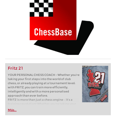
Fritz 21
YOUR PERSONAL CHESS COACH - Whether you’re
taking your first steps into the world of club
chess, or already playing at a tournament level:
with FRITZ, you can train more efficiently,
intelligently and with a more personalised
approach than ever before.
FRITZ is more than just a chess engine – it’s a
training revolution! Whether you’re taking your
first steps into the world of club chess, or already
Más...
playing at a tournament level: with FRITZ, you can