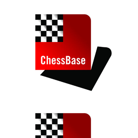
train more efficiently, intelligently and with a
more personalised approach than ever before.