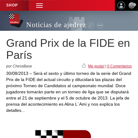
SHOP
TOGGLE
NAVIGATION
Noticias de ajedrez
Grand Prix de la FIDE en
París
por ChessBase
Me gusta!
|
0 Comentarios
30/08/2013 – Será el sexto y último torneo de la serie del Grand
Prix de la FIDE del actual circuito y dilucidará las plazas del
próximo Torneo de Candidatos al campeonato mundial. Doce
jugadores tomarán parte en un torneo de liga que se disputará
entre el 21 de septiembre y el 5 de octubre de 2013. La jefa de
prensa del acontecimiento es Alina L´Ami y nos explica los
detalles...