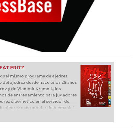
 FAT FRITZ
e aquel mismo programa de ajedrez
o del ajedrez desde hace unos 25 años
parov y de Vladimir Kramnik; los
os de entrenamiento para jugadores
edrez cibernético en el servidor de
ma de ajedrez más popular de Alemania”
que necesita el ajedrecista. La novedad
luye el módulo basado en una red
l, "Fat Fritz".