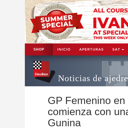
INICIO
APERTURAS
SAT
SHOP
Noticias de ajedr
GP Femenino en
comienza con una 
Gunina