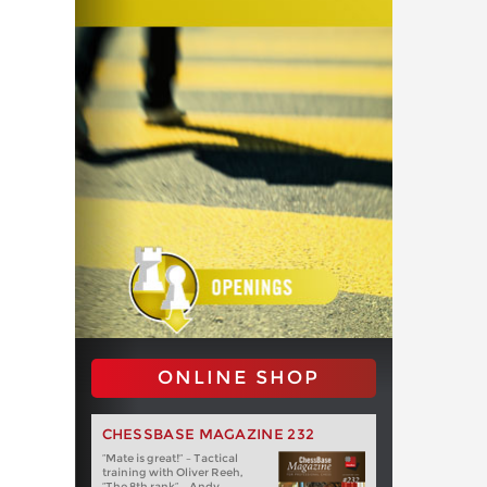
ONLINE SHOP
CHESSBASE MAGAZINE 232
“Mate is great!” – Tactical
training with Oliver Reeh,
“The 8th rank” – Andy