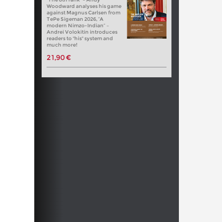
Woodward analyses his game
against Magnus Carlsen from
TePe Sigeman 2026, “A
modern Nimzo-Indian” –
Andrei Volokitin introduces
readers to "his" system and
much more!
21,90 €