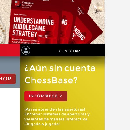
CONECTAR
¿Aún sin cuenta
ChessBase?
HOP
INFÓRMESE >
¡Así se aprenden las aperturas!
Entrenar sistemas de aperturas y
variantes de manera interactiva.
¡Jugada a jugada!