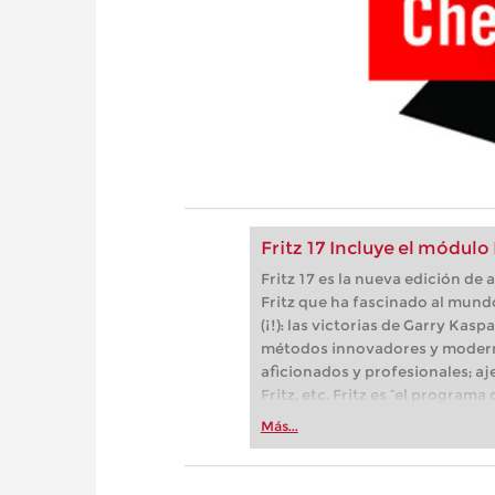
Fritz 17 Incluye el módulo
Fritz 17 es la nueva edición d
Fritz que ha fascinado al mund
(¡!): las victorias de Garry Kas
métodos innovadores y modern
aficionados y profesionales; aj
Fritz, etc. Fritz es “el progra
(Der Spiegel) y ofrece todo lo 
Más...
más espectacular: Fritz 17 inc
neuronal de inteligencia artificia