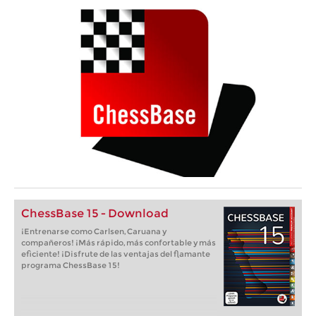
ChessBase 15 - Download
¡Entrenarse como Carlsen, Caruana y
compañeros! ¡Más rápido, más confortable y más
eficiente! ¡Disfrute de las ventajas del flamante
programa ChessBase 15!