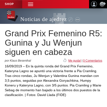
SHOP
TOGGLE
NAVIGATION
Noticias de ajedrez
Grand Prix Femenino R5:
Gunina y Ju Wenjun
siguen en cabeza
por Klaus Besenthal
Me gusta!
|
0 Comentarios
16/09/2019 – En la quinta ronda del Grand Prix Femenino,
Kateryna Lagno se apuntó una victoria frente a Pia Cramling.
Tras cinco rondas, Ju Wenjun y Valentina Gunina mandan con
3,5 puntos, seguidas por Alexandra Goryachkina, Humpy
Koneru y Kateryna Lagno, con 3/5 puntos. Pia Cramling y Marie
Sebag de momento han bajado a los últimos dos puestos de la
clasificación. | Fotos: David Llada (FIDE)