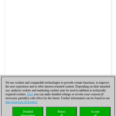
We use cookies and comparable technologies to provide certain functions, to improve
the user experience and to offer interest-oriented content. Depending on their intended
use, analysis cookies and marketing cookies may be used in addition to technically
required cookies.
Here
you can make detailed settings or revoke your consent (if
necessary partially) with effect for the future. Further information can be found in our
data protection declaration
.
Detailed
Reject
Accept
information
all
all