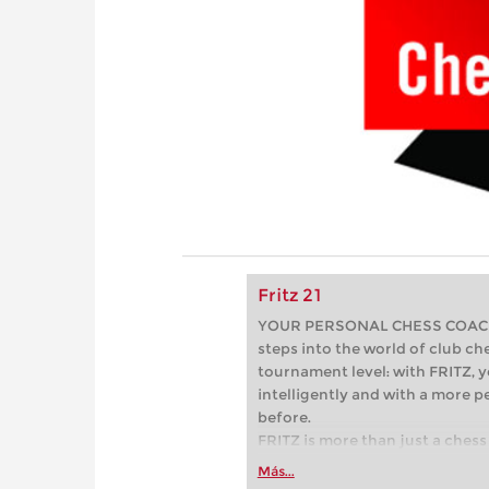
Fritz 21
YOUR PERSONAL CHESS COACH - 
steps into the world of club che
tournament level: with FRITZ, y
intelligently and with a more 
before.
FRITZ is more than just a chess 
Whether you’re taking your firs
Más...
or already playing at a tournam