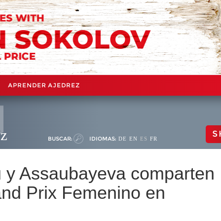
APRENDER AJEDREZ
ez
S
BUSCAR:
IDIOMAS:
DE
EN
ES
FR
u y Assaubayeva comparten
rand Prix Femenino en