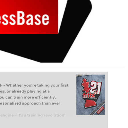
Whether you’re taking your first
ss, or already playing at a
ou can train more efficiently,
personalised approach than ever
engine – it’s a training revolution!
t steps into the world of club chess,
ent level: with FRITZ, you can train