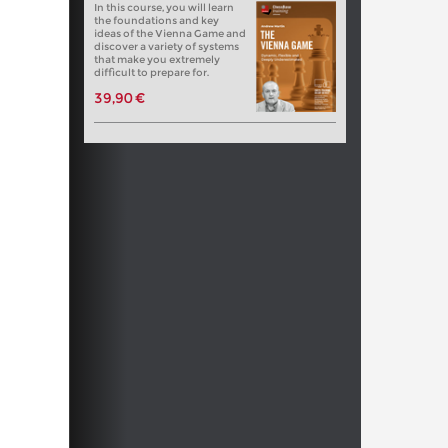
In this course, you will learn
the foundations and key
ideas of the Vienna Game and
discover a variety of systems
that make you extremely
difficult to prepare for.
39,90 €