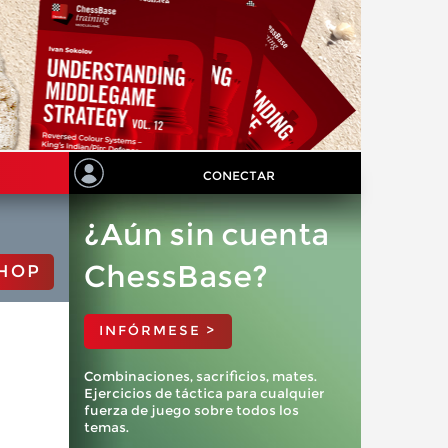
CONECTAR
¿Aún sin cuenta
ChessBase?
HOP
INFÓRMESE >
Combinaciones, sacrificios, mates.
Ejercicios de táctica para cualquier
fuerza de juego sobre todos los
temas.