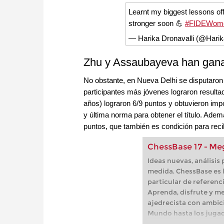
Learnt my biggest lessons off
stronger soon 💪
#FIDEWome
— Harika Dronavalli (@Harik
Zhu y Assaubayeva han gan
No obstante, en Nueva Delhi se disputaron n
participantes más jóvenes lograron resulta
años) lograron 6/9 puntos y obtuvieron impo
y última norma para obtener el título. Ade
puntos, que también es condición para recib
ChessBase 17 - Me
Ideas nuevas, análisis
medida. ChessBase es l
particular de referenc
Aprenda, disfrute y me
ajedrecista con ambic
Mundo hasta los jugad
ajedrecistas aficionad