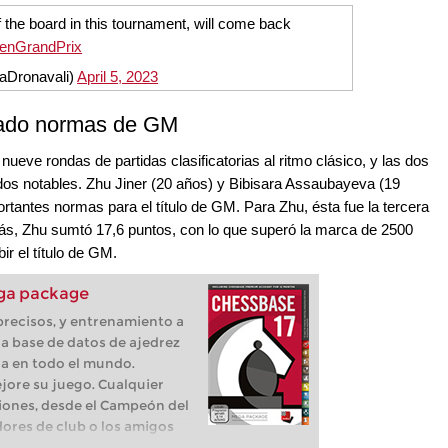
 the board in this tournament, will come back
nGrandPrix
aDronavali)
April 5, 2023
ado normas de GM
ueve rondas de partidas clasificatorias al ritmo clásico, y las dos
dos notables. Zhu Jiner (20 años) y Bibisara Assaubayeva (19
rtantes normas para el título de GM. Para Zhu, ésta fue la tercera
más, Zhu sumtó 17,6 puntos, con lo que superó la marca de 2500
ir el título de GM.
ga package
 precisos, y entrenamiento a
a base de datos de ajedrez
ia en todo el mundo.
jore su juego. Cualquier
iones, desde el Campeón del
ores de club o los amigos
os, trabajan con esta