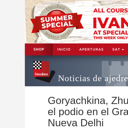
INICIO
APERTURAS
SAT
SHOP
Noticias de ajedr
Goryachkina, Zh
el podio en el G
Nueva Delhi