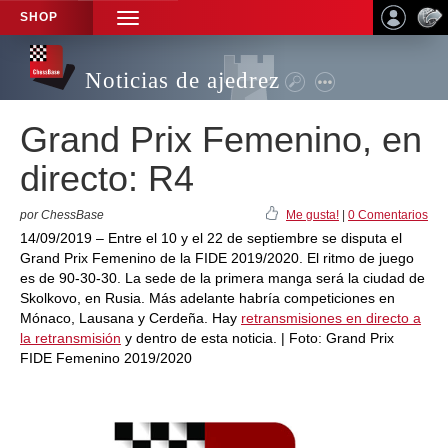
SHOP
TOGGLE
NAVIGATION
Noticias de ajedrez
Grand Prix Femenino, en
directo: R4
por ChessBase
Me gusta!
|
0 Comentarios
14/09/2019 – Entre el 10 y el 22 de septiembre se disputa el
Grand Prix Femenino de la FIDE 2019/2020. El ritmo de juego
es de 90-30-30. La sede de la primera manga será la ciudad de
Skolkovo, en Rusia. Más adelante habría competiciones en
Mónaco, Lausana y Cerdeña. Hay
retransmisiones en directo a
la retransmisión
y dentro de esta noticia. | Foto: Grand Prix
FIDE Femenino 2019/2020