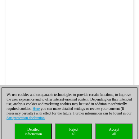
We use cookies and comparable technologies to provide certain functions, to improve
the user experience and to offer interest-oriented content. Depending on their intended
use, analysis cookies and marketing cookies may be used in addition to technically
required cookies.
Here
you can make detailed settings or revoke your consent (if
necessary partially) with effect for the future. Further information can be found in our
data protection declaration
.
Detailed
Reject
Accept
information
all
all