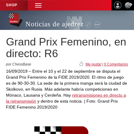
SHOP
TOGGLE
NAVIGATION
Noticias de ajedrez
Grand Prix Femenino, en
directo: R6
por ChessBase
Me gusta!
|
0 Comentarios
16/09/2019 – Entre el 10 y el 22 de septiembre se disputa el
Grand Prix Femenino de la FIDE 2019/2020. El ritmo de juego
es de 90-30-30. La sede de la primera manga será la ciudad de
Skolkovo, en Rusia. Más adelante habría competiciones en
Mónaco, Lausana y Cerdeña. Hay
retransmisiones en directo a
la retransmisión
y dentro de esta noticia. | Foto: Grand Prix
FIDE Femenino 2019/2020