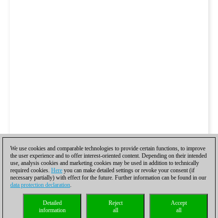
We use cookies and comparable technologies to provide certain functions, to improve
the user experience and to offer interest-oriented content. Depending on their intended
use, analysis cookies and marketing cookies may be used in addition to technically
required cookies.
Here
you can make detailed settings or revoke your consent (if
necessary partially) with effect for the future. Further information can be found in our
data protection declaration
.
Detailed
Reject
Accept
information
all
all