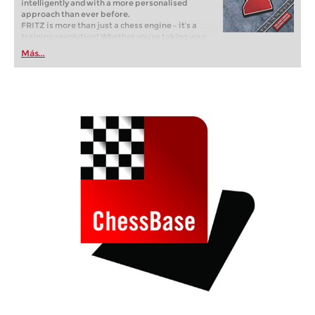
intelligently and with a more personalised
approach than ever before.
FRITZ is more than just a chess engine – it’s a
training revolution! Whether you’re taking your
first steps into the world of club chess, or already
Más...
playing at a tournament level: with FRITZ, you can
train more efficiently, intelligently and with a
more personalised approach than ever before.