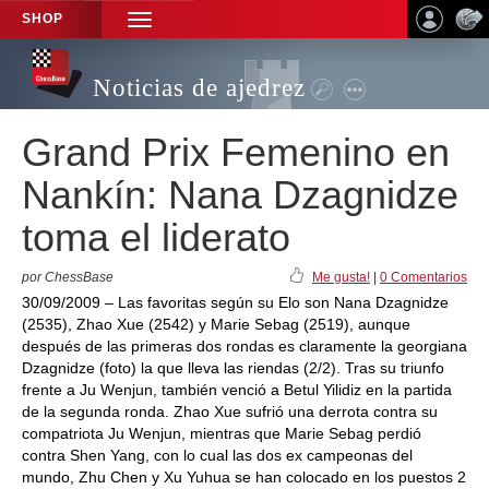
SHOP
TOGGLE
NAVIGATION
Noticias de ajedrez
Grand Prix Femenino en
Nankín: Nana Dzagnidze
toma el liderato
por ChessBase
Me gusta!
|
0 Comentarios
30/09/2009 – Las favoritas según su Elo son Nana Dzagnidze
(2535), Zhao Xue (2542) y Marie Sebag (2519), aunque
después de las primeras dos rondas es claramente la georgiana
Dzagnidze (foto) la que lleva las riendas (2/2). Tras su triunfo
frente a Ju Wenjun, también venció a Betul Yilidiz en la partida
de la segunda ronda. Zhao Xue sufrió una derrota contra su
compatriota Ju Wenjun, mientras que Marie Sebag perdió
contra Shen Yang, con lo cual las dos ex campeonas del
mundo, Zhu Chen y Xu Yuhua se han colocado en los puestos 2