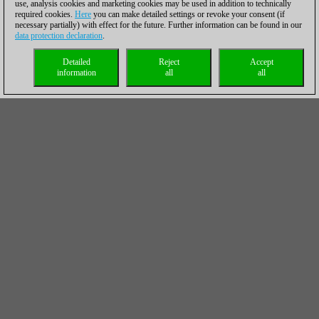
use, analysis cookies and marketing cookies may be used in addition to technically
required cookies.
Here
you can make detailed settings or revoke your consent (if
necessary partially) with effect for the future. Further information can be found in our
data protection declaration
.
Detailed
Reject
Accept
information
all
all