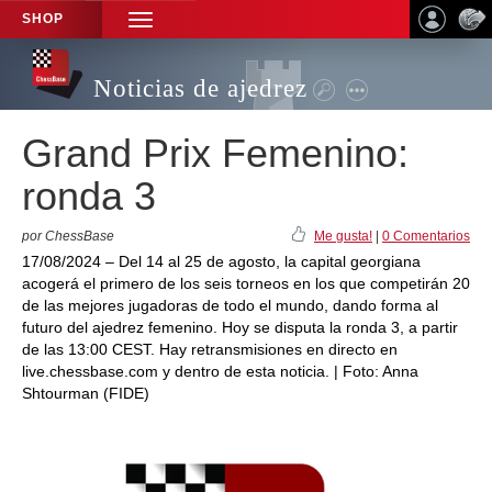
SHOP
TOGGLE
NAVIGATION
Noticias de ajedrez
Grand Prix Femenino:
ronda 3
por ChessBase
Me gusta!
|
0 Comentarios
17/08/2024 – Del 14 al 25 de agosto, la capital georgiana
acogerá el primero de los seis torneos en los que competirán 20
de las mejores jugadoras de todo el mundo, dando forma al
futuro del ajedrez femenino. Hoy se disputa la ronda 3, a partir
de las 13:00 CEST. Hay retransmisiones en directo en
live.chessbase.com y dentro de esta noticia. | Foto: Anna
Shtourman (FIDE)