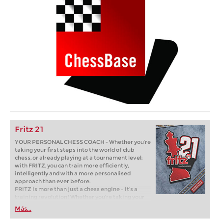
Fritz 21
YOUR PERSONAL CHESS COACH - Whether you’re
taking your first steps into the world of club
chess, or already playing at a tournament level:
with FRITZ, you can train more efficiently,
intelligently and with a more personalised
approach than ever before.
FRITZ is more than just a chess engine – it’s a
training revolution! Whether you’re taking your
first steps into the world of club chess, or already
Más...
playing at a tournament level: with FRITZ, you can