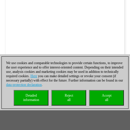
We use cookies and comparable technologies to provide certain functions, to improve
the user experience and to offer interest-oriented content. Depending on their intended
use, analysis cookies and marketing cookies may be used in addition to technically
required cookies.
Here
you can make detailed settings or revoke your consent (if
necessary partially) with effect for the future. Further information can be found in our
data protection declaration
.
Detailed
Reject
Accept
information
all
all