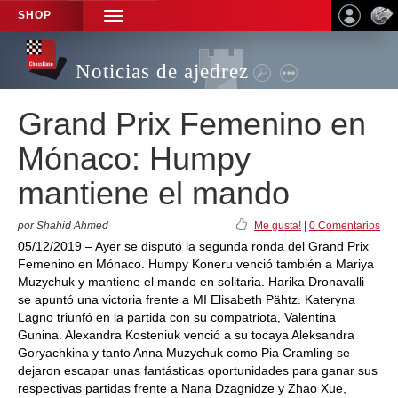
SHOP
TOGGLE
NAVIGATION
Noticias de ajedrez
Grand Prix Femenino en
Mónaco: Humpy
mantiene el mando
por Shahid Ahmed
Me gusta!
|
0 Comentarios
05/12/2019 – Ayer se disputó la segunda ronda del Grand Prix
Femenino en Mónaco. Humpy Koneru venció también a Mariya
Muzychuk y mantiene el mando en solitaria. Harika Dronavalli
se apuntó una victoria frente a MI Elisabeth Pähtz. Kateryna
Lagno triunfó en la partida con su compatriota, Valentina
Gunina. Alexandra Kosteniuk venció a su tocaya Aleksandra
Goryachkina y tanto Anna Muzychuk como Pia Cramling se
dejaron escapar unas fantásticas oportunidades para ganar sus
respectivas partidas frente a Nana Dzagnidze y Zhao Xue,