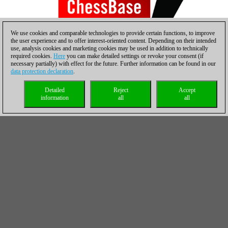
We use cookies and comparable technologies to provide certain functions, to improve
the user experience and to offer interest-oriented content. Depending on their intended
use, analysis cookies and marketing cookies may be used in addition to technically
required cookies.
Here
you can make detailed settings or revoke your consent (if
necessary partially) with effect for the future. Further information can be found in our
data protection declaration
.
Harika Dronavalli | Foto: Karol Bartnik / FIDE
Detailed
Reject
Accept
Kateryna Lagno vs. Valentina Gunina
information
all
all