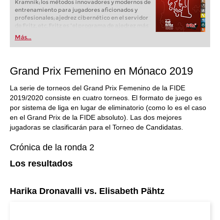
Kramnik; los métodos innovadores y modernos de
entrenamiento para jugadores aficionados y
profesionales; ajedrez cibernético en el servidor
de Fritz, etc. Fritz es “el programa de ajedrez más
popular de Alemania” (Der Spiegel) y ofrece todo
Más...
lo que necesita el ajedrecista. La novedad más
espectacular: Fritz 17 incluye el módulo basado
en una red neuronal de inteligencia artificial, "Fat
Fritz".
Grand Prix Femenino en Mónaco 2019
La serie de torneos del Grand Prix Femenino de la FIDE
2019/2020 consiste en cuatro torneos. El formato de juego es
por sistema de liga en lugar de eliminatorio (como lo es el caso
en el Grand Prix de la FIDE absoluto). Las dos mejores
jugadoras se clasificarán para el Torneo de Candidatas.
Crónica de la ronda 2
Los resultados
Harika Dronavalli vs. Elisabeth Pähtz