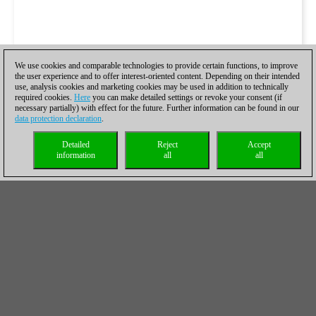
We use cookies and comparable technologies to provide certain functions, to improve
the user experience and to offer interest-oriented content. Depending on their intended
use, analysis cookies and marketing cookies may be used in addition to technically
required cookies.
Here
you can make detailed settings or revoke your consent (if
necessary partially) with effect for the future. Further information can be found in our
data protection declaration
.
Detailed
Reject
Accept
information
all
all