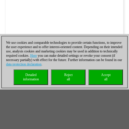
We use cookies and comparable technologies to provide certain functions, to improve
the user experience and to offer interest-oriented content. Depending on their intended
use, analysis cookies and marketing cookies may be used in addition to technically
required cookies.
Here
you can make detailed settings or revoke your consent (if
necessary partially) with effect for the future. Further information can be found in our
data protection declaration
.
Detailed
Reject
Accept
information
all
all