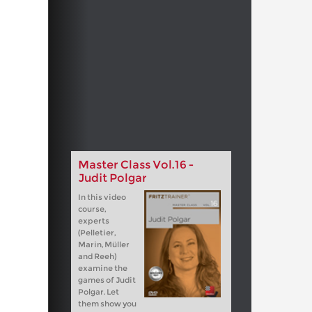
Master Class Vol.16 -
Judit Polgar
In this video
course,
experts
(Pelletier,
Marin, Müller
and Reeh)
examine the
games of Judit
Polgar. Let
them show you