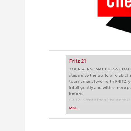
Fritz 21
YOUR PERSONAL CHESS COACH - 
steps into the world of club che
tournament level: with FRITZ, y
intelligently and with a more 
before.
FRITZ is more than just a chess 
Whether you’re taking your firs
Más...
or already playing at a tournam
more efficiently, intelligently
approach than ever before.