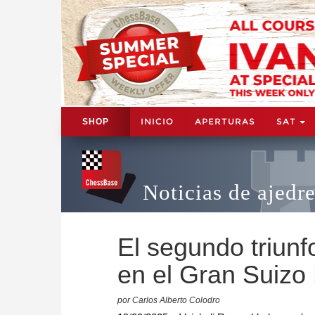
INICIO
APERTURAS
SAT
SHOP
Noticias de ajedr
El segundo triunf
en el Gran Suizo
por Carlos Alberto Colodro