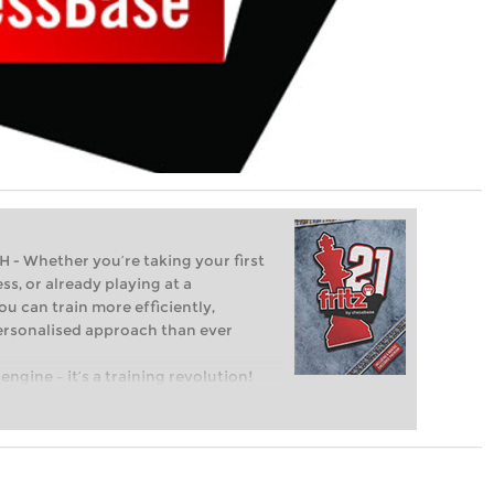
Whether you’re taking your first
ss, or already playing at a
ou can train more efficiently,
personalised approach than ever
engine – it’s a training revolution!
t steps into the world of club chess,
ent level: with FRITZ, you can train
 and with a more personalised