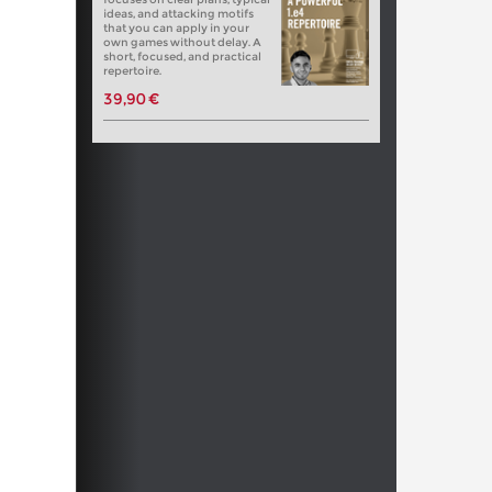
ideas, and attacking motifs
that you can apply in your
own games without delay. A
short, focused, and practical
repertoire.
39,90 €