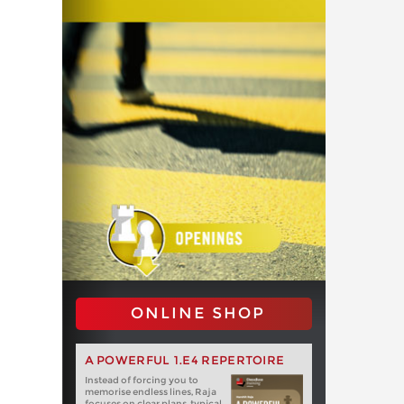
ONLINE SHOP
A POWERFUL 1.E4 REPERTOIRE
Instead of forcing you to
memorise endless lines, Raja
focuses on clear plans, typical