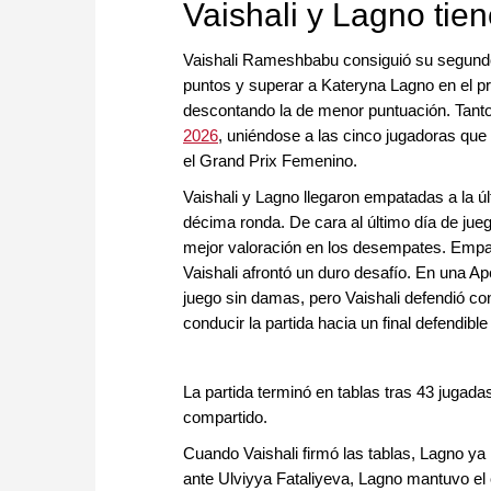
Vaishali y Lagno tien
Vaishali Rameshbabu consiguió su segundo 
puntos y superar a Kateryna Lagno en el pri
descontando la de menor puntuación. Tanto
2026
, uniéndose a las cinco jugadoras qu
el Grand Prix Femenino.
Vaishali y Lagno llegaron empatadas a la úl
décima ronda. De cara al último día de juego
mejor valoración en los desempates. Empar
Vaishali afrontó un duro desafío. En una Ap
juego sin damas, pero Vaishali defendió co
conducir la partida hacia un final defendible 
La partida terminó en tablas tras 43 jugada
compartido.
Cuando Vaishali firmó las tablas, Lagno ya
ante Ulviyya Fataliyeva, Lagno mantuvo el 