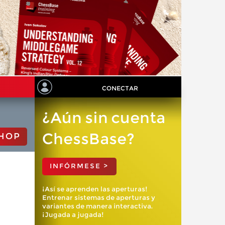
CONECTAR
¿Aún sin cuenta
ChessBase?
HOP
INFÓRMESE >
¡Así se aprenden las aperturas!
Entrenar sistemas de aperturas y
variantes de manera interactiva.
¡Jugada a jugada!