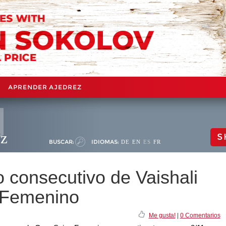
APRENDER AJEDREZ
ez
S
BUSCAR:
IDIOMAS:
DE
EN
ES
FR
o consecutivo de Vaishali
 Femenino
Me gusta!
|
0 Comentarios