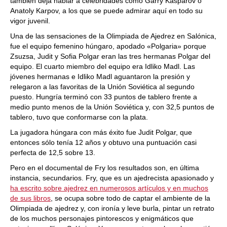
también deja hablar a celebridades como Garry Kasparov o
Anatoly Karpov, a los que se puede admirar aquí en todo su
vigor juvenil.
Una de las sensaciones de la Olimpiada de Ajedrez en Salónica,
fue el equipo femenino húngaro, apodado «Polgaria» porque
Zsuzsa, Judit y Sofia Polgar eran las tres hermanas Polgar del
equipo. El cuarto miembro del equipo era Idliko Madl. Las
jóvenes hermanas e Idliko Madl aguantaron la presión y
relegaron a las favoritas de la Unión Soviética al segundo
puesto. Hungría terminó con 33 puntos de tablero frente a
medio punto menos de la Unión Soviética y, con 32,5 puntos de
tablero, tuvo que conformarse con la plata.
La jugadora húngara con más éxito fue Judit Polgar, que
entonces sólo tenía 12 años y obtuvo una puntuación casi
perfecta de 12,5 sobre 13.
Pero en el documental de Fry los resultados son, en última
instancia, secundarios. Fry, que es un ajedrecista apasionado y
ha escrito sobre ajedrez en numerosos artículos y en muchos
de sus libros
, se ocupa sobre todo de captar el ambiente de la
Olimpiada de ajedrez y, con ironía y leve burla, pintar un retrato
de los muchos personajes pintorescos y enigmáticos que