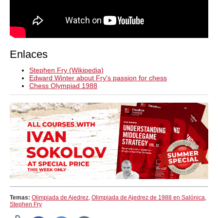
Enlaces
Stephen Fry (Wikipedia)
Edward Winter about Fry's passion for chess
Chess Olympiad 1988
Temas:
Olimpiada de Ajedrez
,
Olimpiada de Ajedrez de 1988 en Salónica
,
Stephen Fry