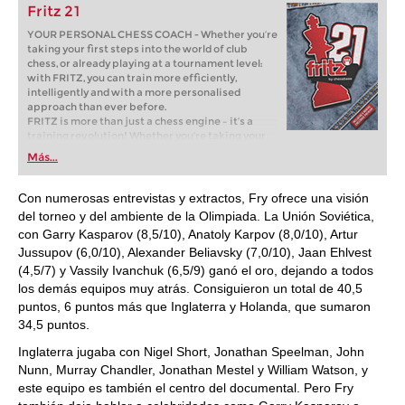
Fritz 21
YOUR PERSONAL CHESS COACH - Whether you’re
taking your first steps into the world of club
chess, or already playing at a tournament level:
with FRITZ, you can train more efficiently,
intelligently and with a more personalised
approach than ever before.
FRITZ is more than just a chess engine – it’s a
training revolution! Whether you’re taking your
first steps into the world of club chess, or already
Más...
playing at a tournament level: with FRITZ, you can
train more efficiently, intelligently and with a
more personalised approach than ever before.
Con numerosas entrevistas y extractos, Fry ofrece una visión
del torneo y del ambiente de la Olimpiada. La Unión Soviética,
con Garry Kasparov (8,5/10), Anatoly Karpov (8,0/10), Artur
Jussupov (6,0/10), Alexander Beliavsky (7,0/10), Jaan Ehlvest
(4,5/7) y Vassily Ivanchuk (6,5/9) ganó el oro, dejando a todos
los demás equipos muy atrás. Consiguieron un total de 40,5
puntos, 6 puntos más que Inglaterra y Holanda, que sumaron
34,5 puntos.
Inglaterra jugaba con Nigel Short, Jonathan Speelman, John
Nunn, Murray Chandler, Jonathan Mestel y William Watson, y
este equipo es también el centro del documental. Pero Fry