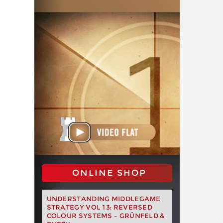
ONLINE SHOP
UNDERSTANDING MIDDLEGAME
STRATEGY VOL 13: REVERSED
COLOUR SYSTEMS – GRÜNFELD &