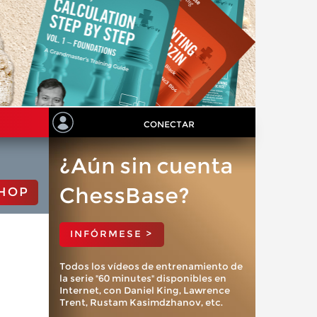
CONECTAR
¿Aún sin cuenta
ChessBase?
HOP
INFÓRMESE >
Todos los vídeos de entrenamiento de
la serie "60 minutes" disponibles en
Internet, con Daniel King, Lawrence
Trent, Rustam Kasimdzhanov, etc.