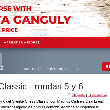
APRENDER AJEDREZ
ez
S
BUSCAR:
IDIOMAS:
DE
EN
ES
FR
assic - rondas 5 y 6
Me gusta!
|
0 Comentarios
 y 6 del Grenke Chess Classic, con Magnus Carlsen, Ding Liren,
Vachier-Lagrave y Daniel Friedmann. Además se disputará la