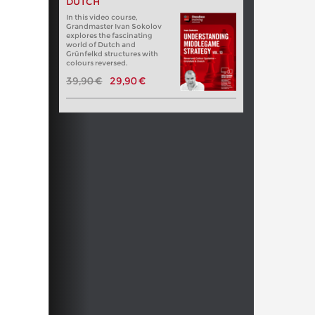
DUTCH
In this video course,
Grandmaster Ivan Sokolov
explores the fascinating
world of Dutch and
Grünfelkd structures with
colours reversed.
39,90 €
29,90 €