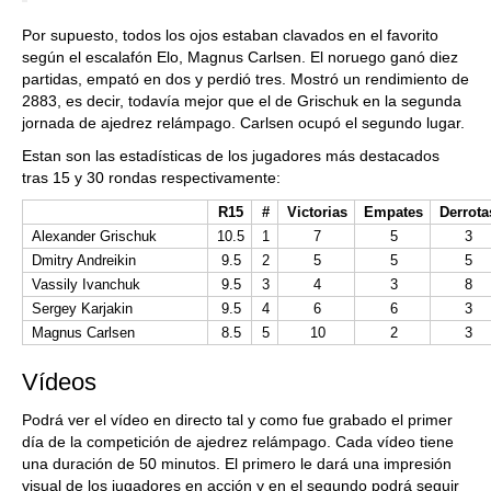
Por supuesto, todos los ojos estaban clavados en el favorito
según el escalafón Elo, Magnus Carlsen. El noruego ganó diez
partidas, empató en dos y perdió tres. Mostró un rendimiento de
2883, es decir, todavía mejor que el de Grischuk en la segunda
jornada de ajedrez relámpago. Carlsen ocupó el segundo lugar.
Estan son las estadísticas de los jugadores más destacados
tras 15 y 30 rondas respectivamente:
R15
#
Victorias
Empates
Derrota
Alexander Grischuk
10.5
1
7
5
3
Dmitry Andreikin
9.5
2
5
5
5
Vassily Ivanchuk
9.5
3
4
3
8
Sergey Karjakin
9.5
4
6
6
3
Magnus Carlsen
8.5
5
10
2
3
Vídeos
Podrá ver el vídeo en directo tal y como fue grabado el primer
día de la competición de ajedrez relámpago. Cada vídeo tiene
una duración de 50 minutos. El primero le dará una impresión
visual de los jugadores en acción y en el segundo podrá seguir