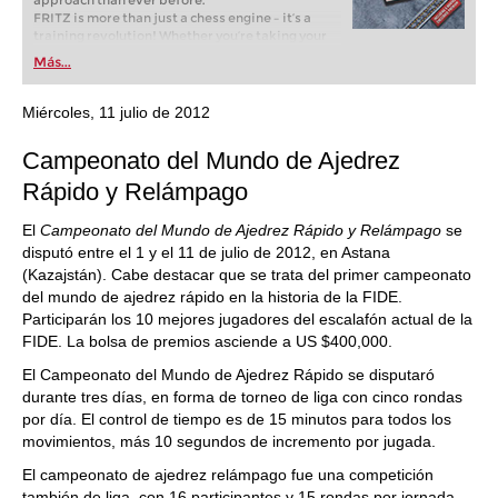
approach than ever before.
FRITZ is more than just a chess engine – it’s a
training revolution! Whether you’re taking your
first steps into the world of club chess, or already
Más...
playing at a tournament level: with FRITZ, you can
train more efficiently, intelligently and with a
more personalised approach than ever before.
Miércoles, 11 julio de 2012
Campeonato del Mundo de Ajedrez
Rápido y Relámpago
El
Campeonato del Mundo de Ajedrez Rápido y Relámpago
se
disputó entre el 1 y el 11 de julio de 2012, en Astana
(Kazajstán). Cabe destacar que se trata del primer campeonato
del mundo de ajedrez rápido en la historia de la FIDE.
Participarán los 10 mejores jugadores del escalafón actual de la
FIDE. La bolsa de premios asciende a US $400,000.
El Campeonato del Mundo de Ajedrez Rápido se disputaró
durante tres días, en forma de torneo de liga con cinco rondas
por día. El control de tiempo es de 15 minutos para todos los
movimientos, más 10 segundos de incremento por jugada.
El campeonato de ajedrez relámpago fue una competición
también de liga, con 16 participantes y 15 rondas por jornada.