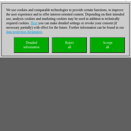
We use cookies and comparable technologies to provide certain functions, to improve
the user experience and to offer interest-oriented content. Depending on their intended
use, analysis cookies and marketing cookies may be used in addition to technically
required cookies.
Here
you can make detailed settings or revoke your consent (if
necessary partially) with effect for the future. Further information can be found in our
data protection declaration
.
Detailed
Reject
Accept
information
all
all