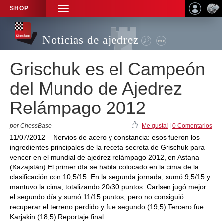
SHOP
TOGGLE
NAVIGATION
Noticias de ajedrez
Grischuk es el Campeón
del Mundo de Ajedrez
Relámpago 2012
por ChessBase
Me gusta!
|
0 Comentarios
11/07/2012 – Nervios de acero y constancia: esos fueron los
ingredientes principales de la receta secreta de Grischuk para
vencer en el mundial de ajedrez relámpago 2012, en Astana
(Kazajstán) El primer día se había colocado en la cima de la
clasificación con 10,5/15. En la segunda jornada, sumó 9,5/15 y
mantuvo la cima, totalizando 20/30 puntos. Carlsen jugó mejor
el segundo día y sumó 11/15 puntos, pero no consiguió
recuperar el terreno perdido y fue segundo (19,5) Tercero fue
Karjakin (18,5) Reportaje final...