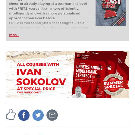
chess, or already playing at a tournament level:
with FRITZ, you can train more efficiently,
intelligently and with a more personalised
approach than ever before.
FRITZ is more than just a chess engine – it’s a
training revolution! Whether you’re taking your
first steps into the world of club chess, or already
Más...
playing at a tournament level: with FRITZ, you can
train more efficiently, intelligently and with a
more personalised approach than ever before.