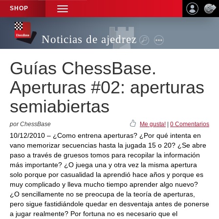
SHOP
TOGGLE
NAVIGATION
Noticias de ajedrez
Guías ChessBase.
Aperturas #02: aperturas
semiabiertas
por ChessBase
Me gusta!
|
0 Comentarios
10/12/2010 – ¿Como entrena aperturas? ¿Por qué intenta en
vano memorizar secuencias hasta la jugada 15 o 20? ¿Se abre
paso a través de gruesos tomos para recopilar la información
más importante? ¿O juega una y otra vez la misma apertura
solo porque por casualidad la aprendió hace años y porque es
muy complicado y lleva mucho tiempo aprender algo nuevo?
¿O sencillamente no se preocupa de la teoría de aperturas,
pero sigue fastidiándole quedar en desventaja antes de ponerse
a jugar realmente? Por fortuna no es necesario que el