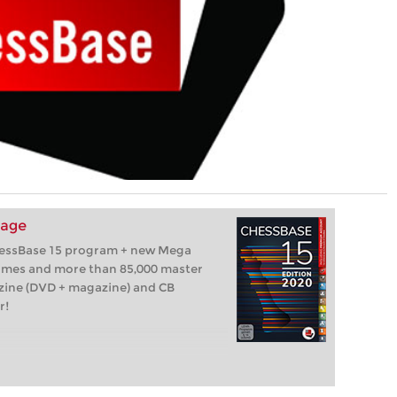
kage
hessBase 15 program + new Mega
games and more than 85,000 master
zine (DVD + magazine) and CB
r!