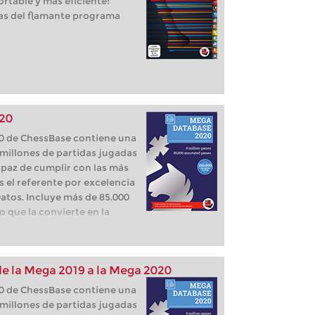
rtable y más eficiente!
jas del flamante programa
20
0 de ChessBase contiene una
millones de partidas jugadas
Capaz de cumplir con las más
 el referente por excelencia
Datos. Incluye más de 85.000
 que la convierte en la
tidas analizadas al más alto
os profesionales! Y gracias a
0 de ChessBase prepárese con
e la Mega 2019 a la Mega 2020
 la próxima partida. Aprenda
os a comprender mejor sus
0 de ChessBase contiene una
 cómo fortalecer su
millones de partidas jugadas