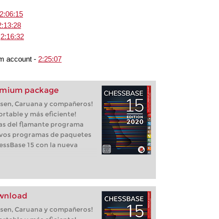
2:06:15
2:13:28
-
2:16:32
m account -
2:25:07
remium package
lsen, Caruana y compañeros!
rtable y más eficiente!
jas del flamante programa
evos programas de paquetes
ssBase 15 con la nueva
ownload
lsen, Caruana y compañeros!