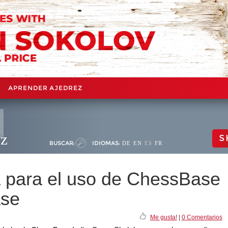
APRENDER AJEDREZ
ez
S
BUSCAR:
IDIOMAS:
DE
EN
ES
FR
va para el uso de ChessBase
ase
Me gusta!
|
0 Comentarios