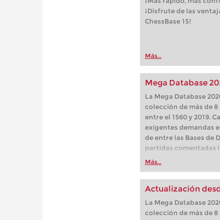
¡Más rápido, más confo
¡Disfrute de las venta
ChessBase 15!
Más...
Mega Database 20
La Mega Database 202
colección de más de 8 
entre el 1560 y 2019. 
exigentes demandas es
de entre las Bases de 
partidas comentadas lo
mayor colección de par
Más...
nivel. ¡Entrene como l
la Mega Database 202
Actualización desd
el mejor material para
de los grandes maestr
La Mega Database 202
variantes favoritas, a
colección de más de 8 