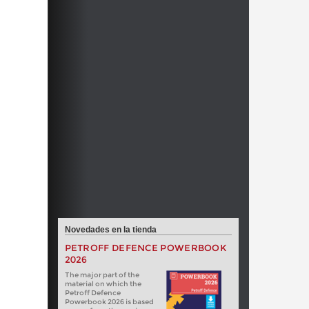
Novedades en la tienda
PETROFF DEFENCE POWERBOOK
2026
The major part of the
material on which the
Petroff Defence
Powerbook 2026 is based