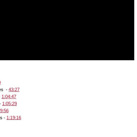
0
es -
43:27
-
1:04:47
 -
1:05:29
09:56
es -
1:19:16