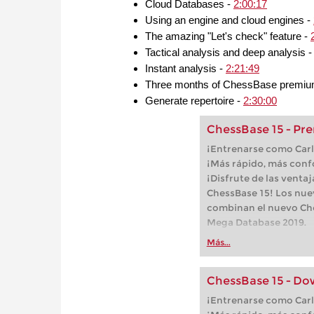
Cloud Databases -
2:00:17
Using an engine and cloud engines -
The amazing "Let's check" feature -
Tactical analysis and deep analysis 
Instant analysis -
2:21:49
Three months of ChessBase premiu
Generate repertoire -
2:30:00
ChessBase 15 - P
¡Entrenarse como Car
¡Más rápido, más confo
¡Disfrute de las venta
ChessBase 15! Los nu
combinan el nuevo Che
Mega Database 2019.
Más...
ChessBase 15 - D
¡Entrenarse como Car