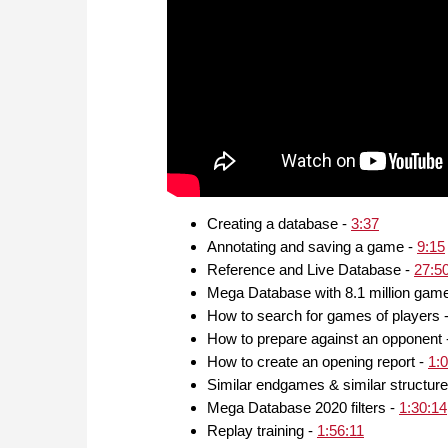
Creating a database -
3:37
Annotating and saving a game -
9:15
Reference and Live Database -
27:5
Mega Database with 8.1 million gam
How to search for games of players 
How to prepare against an opponent
How to create an opening report -
1:
Similar endgames & similar structur
Mega Database 2020 filters -
1:30:14
Replay training -
1:56:11