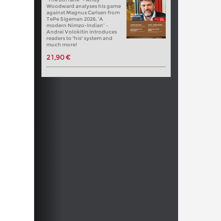
Woodward analyses his game
against Magnus Carlsen from
TePe Sigeman 2026, “A
modern Nimzo-Indian” –
Andrei Volokitin introduces
readers to "his" system and
much more!
21,90 €