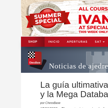
INICIO
APERTURAS
SAT
SHOP
Noticias de ajedr
La guía ultimati
y la Mega Datab
por ChessBase