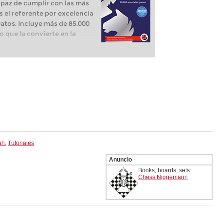
Capaz de cumplir con las más
 el referente por excelencia
Datos. Incluye más de 85.000
 que la convierte en la
tidas analizadas al más alto
os profesionales! Y gracias a
0 de ChessBase prepárese con
 la próxima partida. Aprenda
os a comprender mejor sus
 cómo fortalecer su
s la actualización para
ya tenían la Mega 2019.
ah
,
Tutoriales
Anuncio
Books, boards, sets:
Chess Niggemann