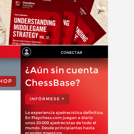
CONECTAR
¿Aún sin cuenta
ChessBase?
HOP
INFÓRMESE >
La experiencia ajedrecística definitiva.
En Playchess.com juegan a diario
unos 20.000 ajedrecistas de todo el
mundo. Desde principiantes hasta
grandes maestros.