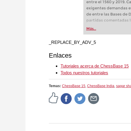
repertorio, etc.
entre el 1560 y 2019. 
exigentes demandas es
de entre las Bases de 
partidas comentadas lo
mayor colección de par
Más...
nivel. ¡Entrene como l
la Mega Database 202
_REPLACE_BY_ADV_5
el mejor material para
de los grandes maestr
Enlaces
variantes favoritas, a
repertorio, etc. - Esa e
Tutoriales acerca de ChessBase 15
aquellos clientes que 
Todos nuestros tutoriales
Temas:
ChessBase 15
,
ChessBase India
,
sagar sh