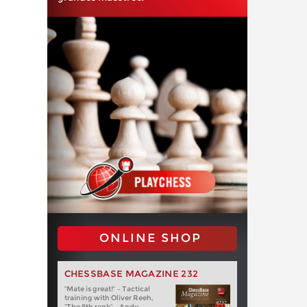
ONLINE SHOP
CHESSBASE MAGAZINE 232
“Mate is great!” – Tactical
training with Oliver Reeh,
“The 8th rank” – Andy