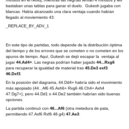
minutos en el reoloj, mientras las negrtas tenían 4 minutos y les
bastaban unas tablas para ganar el duelo. Gukesh jugaba con
blancas. Había alcanzado una clara ventaja cuando habían
llegado al moviemiento 43:
_REPLACE_BY_ADV_1
En este tipo de partidas, todo depende de la distribución óptima
del tiempo y de los errores que se cometen o no cometen en los
apuros de tiempo. Aquí, Gukesh se dejó escapar la ventaja al
jugar
44.Ad4+
. Las negras podrían haber jugado
44...Rxg6
para recuperar la igualdad de material tras
45.De3 exf3
46.Dxf3
.
En la posición del diagrama, 44.Dd4+ habría sido el movimiento
más apopiado (44...Af6 45.Axh6+ Rxg6 46.Ch4+ Axh4
47.Dg7+), pero 44.Dd1 o 44.De2 también habrían sido buenas
opciones.
La partida continuó con
46...Af6
(otra metedura de pata,
permitiendo 47.Axf6 Rxf6 48.g4)
47.Ae3
: