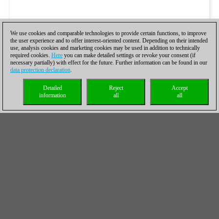
We use cookies and comparable technologies to provide certain functions, to improve
the user experience and to offer interest-oriented content. Depending on their intended
use, analysis cookies and marketing cookies may be used in addition to technically
required cookies.
Here
you can make detailed settings or revoke your consent (if
necessary partially) with effect for the future. Further information can be found in our
data protection declaration
.
Detailed
Reject
Accept
information
all
all