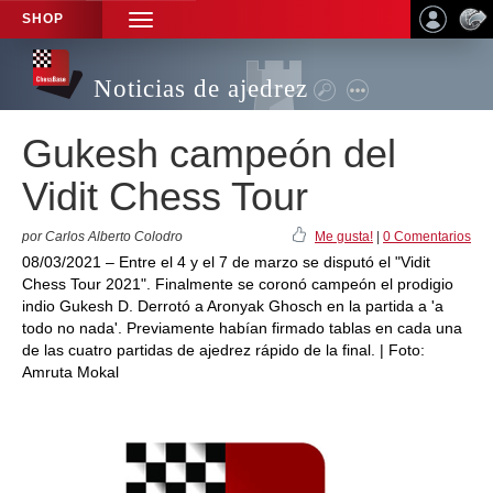
SHOP
TOGGLE
NAVIGATION
Noticias de ajedrez
Gukesh campeón del
Vidit Chess Tour
por Carlos Alberto Colodro
Me gusta!
|
0 Comentarios
08/03/2021 – Entre el 4 y el 7 de marzo se disputó el "Vidit
Chess Tour 2021". Finalmente se coronó campeón el prodigio
indio Gukesh D. Derrotó a Aronyak Ghosch en la partida a 'a
todo no nada'. Previamente habían firmado tablas en cada una
de las cuatro partidas de ajedrez rápido de la final. | Foto:
Amruta Mokal