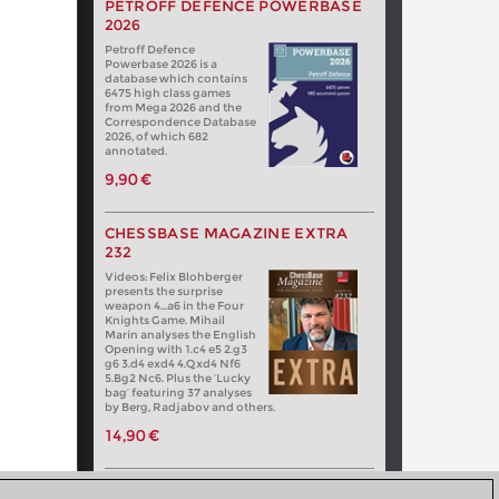
PETROFF DEFENCE POWERBASE
2026
Petroff Defence
Powerbase 2026 is a
database which contains
6475 high class games
from Mega 2026 and the
Correspondence Database
2026, of which 682
annotated.
9,90 €
CHESSBASE MAGAZINE EXTRA
232
Videos: Felix Blohberger
presents the surprise
weapon 4…a6 in the Four
Knights Game. Mihail
Marin analyses the English
Opening with 1.c4 e5 2.g3
g6 3.d4 exd4 4.Qxd4 Nf6
5.Bg2 Nc6. Plus the ‘Lucky
bag’ featuring 37 analyses
by Berg, Radjabov and others.
14,90 €