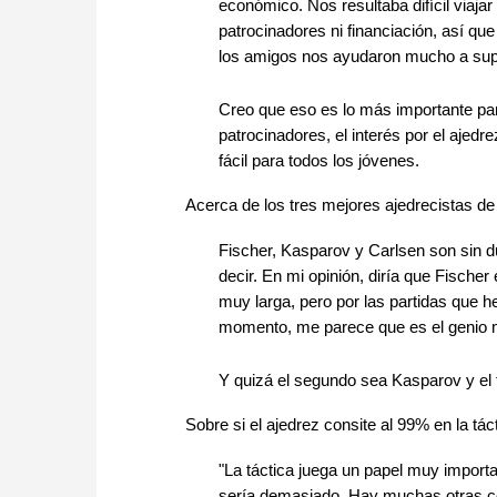
económico. Nos resultaba difícil viaja
patrocinadores ni financiación, así q
los amigos nos ayudaron mucho a sup
Creo que eso es lo más importante pa
patrocinadores, el interés por el ajed
fácil para todos los jóvenes.
Acerca de los tres mejores ajedrecistas de
Fischer, Kasparov y Carlsen son sin du
decir. En mi opinión, diría que Fischer
muy larga, pero por las partidas que h
momento, me parece que es el genio m
Y quizá el segundo sea Kasparov y el t
Sobre si el ajedrez consite al 99% en la tác
"La táctica juega un papel muy importan
sería demasiado. Hay muchas otras co