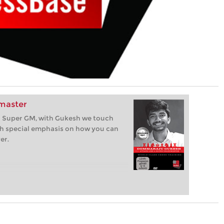
dmaster
ke a Super GM, with Gukesh we touch
ith special emphasis on how you can
er.