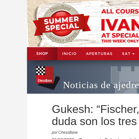
INICIO
APERTURAS
SAT
SHOP
Noticias de ajedr
Gukesh: “Fischer
duda son los tres
por ChessBase