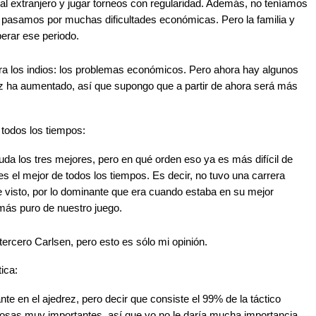
r al extranjero y jugar torneos con regularidad. Además, no teníamos
ue pasamos por muchas dificultades económicas. Pero la familia y
erar ese periodo.
ra los indios: los problemas económicos. Pero ahora hay algunos
rez ha aumentado, así que supongo que a partir de ahora será más
 todos los tiempos:
da los tres mejores, pero en qué orden eso ya es más difícil de
 es el mejor de todos los tiempos. Es decir, no tuvo una carrera
e visto, por lo dominante que era cuando estaba en su mejor
ás puro de nuestro juego.
ercero Carlsen, pero esto es sólo mi opinión.
tica:
te en el ajedrez, pero decir que consiste el 99% de la táctico
sas muy importantes, así que yo no le daría mucha importancia.