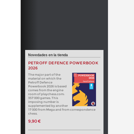
Novedades en la tienda
PETROFF DEFENCE POWERBOOK
2026
The major part of the
material on which the
Petroff Defence
Powerbook 2026 is based
comes from the engine
room of playchess.com:
357 000 games. This
imposing number is
supplemented by another
17 000 from Mega and from correspondence
chess.
9,90 €