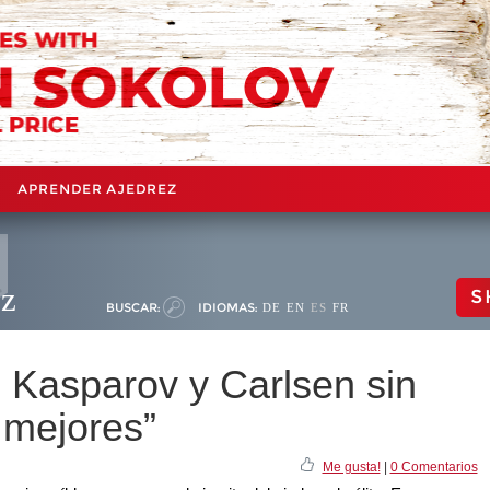
APRENDER AJEDREZ
ez
S
BUSCAR:
IDIOMAS:
DE
EN
ES
FR
, Kasparov y Carlsen sin
 mejores”
Me gusta!
|
0 Comentarios