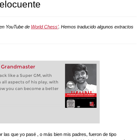
elocuente
l en YouTube de
World Chess’
. Hemos traducido algunos extractos
er Grandmaster
tack like a Super GM, with
ll aspects of his play, with
ow you can become a better
or las que yo pasé , o más bien mis padres, fueron de tipo