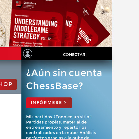
CONECTAR
¿Aún sin cuenta
ChessBase?
HOP
INFÓRMESE >
Mis partidas: ¡Todo en un sitio!
Partidas propias, material de
entrenamiento y repertorios
centralizados en la nube. Análisis
perfectos gracias a la nube de