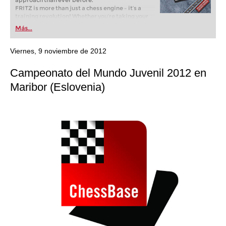
approach than ever before.
FRITZ is more than just a chess engine – it’s a
training revolution! Whether you’re taking your
first steps into the world of club chess, or already
Más...
playing at a tournament level: with FRITZ, you can
train more efficiently, intelligently and with a
more personalised approach than ever before.
Viernes, 9 noviembre de 2012
Campeonato del Mundo Juvenil 2012 en
Maribor (Eslovenia)