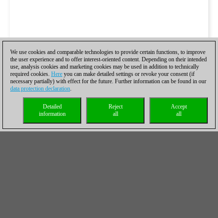
We use cookies and comparable technologies to provide certain functions, to improve
the user experience and to offer interest-oriented content. Depending on their intended
use, analysis cookies and marketing cookies may be used in addition to technically
required cookies.
Here
you can make detailed settings or revoke your consent (if
necessary partially) with effect for the future. Further information can be found in our
data protection declaration
.
Detailed
Reject
Accept
information
all
all