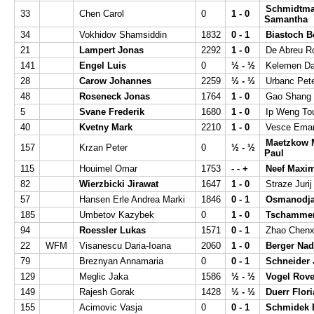
Schmidtm
33
Chen Carol
0
1 - 0
Samantha
34
Vokhidov Shamsiddin
1832
0 - 1
Biastoch B
21
Lampert Jonas
2292
1 - 0
De Abreu R
141
Engel Luis
0
½ - ½
Kelemen Da
28
Carow Johannes
2259
½ - ½
Urbanc Pet
48
Roseneck Jonas
1764
1 - 0
Gao Shang 
5
Svane Frederik
1680
1 - 0
Ip Weng To
40
Kvetny Mark
2210
1 - 0
Vesce Ema
Maetzkow 
157
Krzan Peter
0
½ - ½
Paul
115
Houimel Omar
1753
- - +
Neef Maxim
82
Wierzbicki Jirawat
1647
1 - 0
Straze Jurij
57
Hansen Erle Andrea Marki
1846
0 - 1
Osmanodja 
185
Umbetov Kazybek
0
1 - 0
Tschammer
94
Roessler Lukas
1571
0 - 1
Zhao Chenx
22
WFM
Visanescu Daria-Ioana
2060
1 - 0
Berger Nad
79
Breznyan Annamaria
0
0 - 1
Schneider 
129
Meglic Jaka
1586
½ - ½
Vogel Rov
149
Rajesh Gorak
1428
½ - ½
Duerr Flor
155
Acimovic Vasja
0
0 - 1
Schmidek 