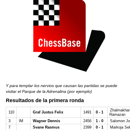
Y para templar los nervios que causan las partidas se puede
visitar el Parque de la Adrenalina (por ejemplo)
Resultados de la primera ronda
Zhalmakha
110
Graf Justus Felix
1491
0 - 1
Ramazan
3
IM
Wagner Dennis
2456
1 - 0
Salomon J
7
Svane Rasmus
2399
0 - 1
Markoja Seb