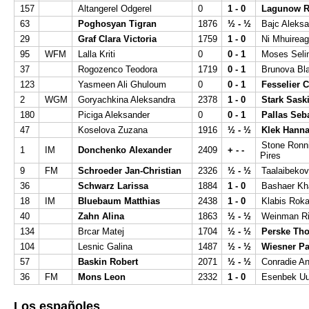
157
Altangerel Odgerel
0
1 - 0
Lagunow R
63
Poghosyan Tigran
1876
½ - ½
Bajc Aleks
29
Graf Clara Victoria
1759
1 - 0
Ni Mhuireag
95
WFM
Lalla Kriti
0
0 - 1
Moses Seli
37
Rogozenco Teodora
1719
0 - 1
Brunova Bl
123
Yasmeen Ali Ghuloum
0
0 - 1
Fesselier 
2
WGM
Goryachkina Aleksandra
2378
1 - 0
Stark Sask
180
Piciga Aleksander
0
0 - 1
Pallas Seb
47
Koselova Zuzana
1916
½ - ½
Klek Hanna
Stone Ronn
1
IM
Donchenko Alexander
2409
+ - -
Pires
9
FM
Schroeder Jan-Christian
2326
½ - ½
Taalaibekov
36
Schwarz Larissa
1884
1 - 0
Bashaer Kha
18
IM
Bluebaum Matthias
2438
1 - 0
Klabis Rok
40
Zahn Alina
1863
½ - ½
Weinman R
134
Brcar Matej
1704
½ - ½
Perske Tho
104
Lesnic Galina
1487
½ - ½
Wiesner Pa
57
Baskin Robert
2071
½ - ½
Conradie A
36
FM
Mons Leon
2332
1 - 0
Esenbek Uu
Los españoles