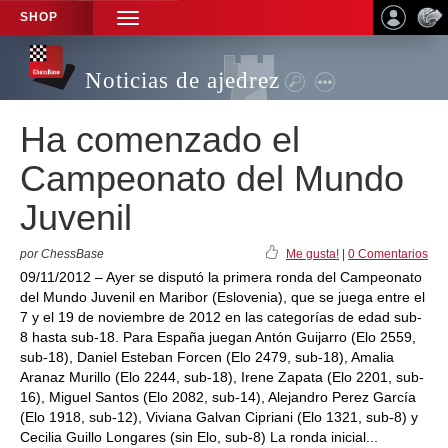
SHOP
TOGGLE
NAVIGATION
Noticias de ajedrez
Ha comenzado el
Campeonato del Mundo
Juvenil
por ChessBase
Me gusta!
|
0 Comentarios
09/11/2012 – Ayer se disputó la primera ronda del Campeonato
del Mundo Juvenil en Maribor (Eslovenia), que se juega entre el
7 y el 19 de noviembre de 2012 en las categorías de edad sub-
8 hasta sub-18. Para España juegan Antón Guijarro (Elo 2559,
sub-18), Daniel Esteban Forcen (Elo 2479, sub-18), Amalia
Aranaz Murillo (Elo 2244, sub-18), Irene Zapata (Elo 2201, sub-
16), Miguel Santos (Elo 2082, sub-14), Alejandro Perez García
(Elo 1918, sub-12), Viviana Galvan Cipriani (Elo 1321, sub-8) y
Cecilia Guillo Longares (sin Elo, sub-8) La ronda inicial...