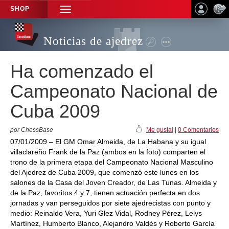
SHOP
TOGGLE
NAVIGATION
Noticias de ajedrez
Ha comenzado el
Campeonato Nacional de
Cuba 2009
por ChessBase
Me gusta!
|
0 Comentarios
07/01/2009 – El GM Omar Almeida, de La Habana y su igual
villaclareño Frank de la Paz (ambos en la foto) comparten el
trono de la primera etapa del Campeonato Nacional Masculino
del Ajedrez de Cuba 2009, que comenzó este lunes en los
salones de la Casa del Joven Creador, de Las Tunas. Almeida y
de la Paz, favoritos 4 y 7, tienen actuación perfecta en dos
jornadas y van perseguidos por siete ajedrecistas con punto y
medio: Reinaldo Vera, Yuri Glez Vidal, Rodney Pérez, Lelys
Martínez, Humberto Blanco, Alejandro Valdés y Roberto García