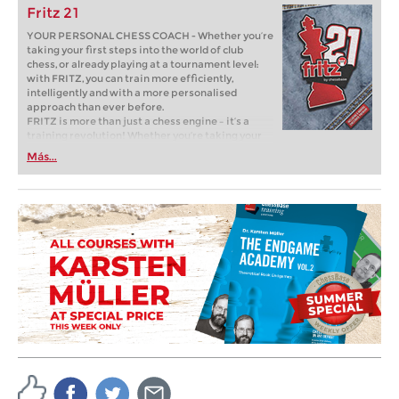
Fritz 21
YOUR PERSONAL CHESS COACH - Whether you’re
taking your first steps into the world of club
chess, or already playing at a tournament level:
with FRITZ, you can train more efficiently,
intelligently and with a more personalised
approach than ever before.
FRITZ is more than just a chess engine – it’s a
training revolution! Whether you’re taking your
first steps into the world of club chess, or already
Más...
playing at a tournament level: with FRITZ, you can
train more efficiently, intelligently and with a
more personalised approach than ever before.