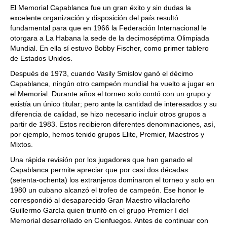
El Memorial Capablanca fue un gran éxito y sin dudas la
excelente organización y disposición del país resultó
fundamental para que en 1966 la Federación Internacional le
otorgara a La Habana la sede de la decimoséptima Olimpiada
Mundial. En ella sí estuvo Bobby Fischer, como primer tablero
de Estados Unidos.
Después de 1973, cuando Vasily Smislov ganó el décimo
Capablanca, ningún otro campeón mundial ha vuelto a jugar en
el Memorial. Durante años el torneo solo contó con un grupo y
existía un único titular; pero ante la cantidad de interesados y su
diferencia de calidad, se hizo necesario incluir otros grupos a
partir de 1983. Estos recibieron diferentes denominaciones, así,
por ejemplo, hemos tenido grupos Elite, Premier, Maestros y
Mixtos.
Una rápida revisión por los jugadores que han ganado el
Capablanca permite apreciar que por casi dos décadas
(setenta-ochenta) los extranjeros dominaron el torneo y solo en
1980 un cubano alcanzó el trofeo de campeón. Ese honor le
correspondió al desaparecido Gran Maestro villaclareño
Guillermo García quien triunfó en el grupo Premier I del
Memorial desarrollado en Cienfuegos. Antes de continuar con