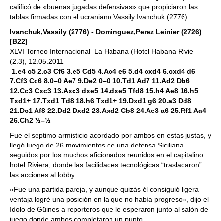
calificó de «buenas jugadas defensivas» que propiciaron las
tablas firmadas con el ucraniano Vassily Ivanchuk (2776).
Ivanchuk,Vassily (2776) - Dominguez,Perez Leinier (2726)
[B22]
XLVI Torneo Internacional La Habana (Hotel Habana Rivie
(2.3), 12.05.2011
1.e4 c5 2.c3 Cf6 3.e5 Cd5 4.Ac4 e6 5.d4 cxd4 6.cxd4 d6
7.Cf3 Cc6 8.0–0 Ae7 9.De2 0–0 10.Td1 Ad7 11.Ad2 Db6
12.Cc3 Cxc3 13.Axc3 dxe5 14.dxe5 Tfd8 15.h4 Ae8 16.h5
Txd1+ 17.Txd1 Td8 18.h6 Txd1+ 19.Dxd1 g6 20.a3 Dd8
21.Dc1 Af8 22.Dd2 Dxd2 23.Axd2 Cb8 24.Ae3 a6 25.Rf1 Aa4
26.Ch2 ½–½
Fue el séptimo armisticio acordado por ambos en estas justas, y
llegó luego de 26 movimientos de una defensa Siciliana
seguidos por los muchos aficionados reunidos en el capitalino
hotel Riviera, donde las facilidades tecnológicas “trasladaron”
las acciones al lobby.
«Fue una partida pareja, y aunque quizás él consiguió ligera
ventaja logré una posición en la que no había progreso», dijo el
ídolo de Güines a reporteros que le esperaron junto al salón de
juego donde ambos completaron un punto.