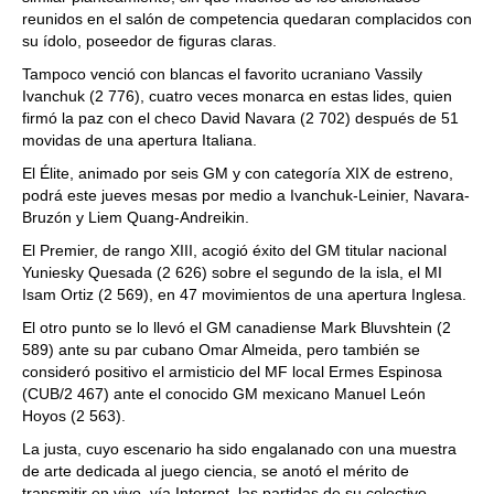
reunidos en el salón de competencia quedaran complacidos con
su ídolo, poseedor de figuras claras.
Tampoco venció con blancas el favorito ucraniano Vassily
Ivanchuk (2 776), cuatro veces monarca en estas lides, quien
firmó la paz con el checo David Navara (2 702) después de 51
movidas de una apertura Italiana.
El Élite, animado por seis GM y con categoría XIX de estreno,
podrá este jueves mesas por medio a Ivanchuk-Leinier, Navara-
Bruzón y Liem Quang-Andreikin.
El Premier, de rango XIII, acogió éxito del GM titular nacional
Yuniesky Quesada (2 626) sobre el segundo de la isla, el MI
Isam Ortiz (2 569), en 47 movimientos de una apertura Inglesa.
El otro punto se lo llevó el GM canadiense Mark Bluvshtein (2
589) ante su par cubano Omar Almeida, pero también se
consideró positivo el armisticio del MF local Ermes Espinosa
(CUB/2 467) ante el conocido GM mexicano Manuel León
Hoyos (2 563).
La justa, cuyo escenario ha sido engalanado con una muestra
de arte dedicada al juego ciencia, se anotó el mérito de
transmitir en vivo, vía Internet, las partidas de su colectivo