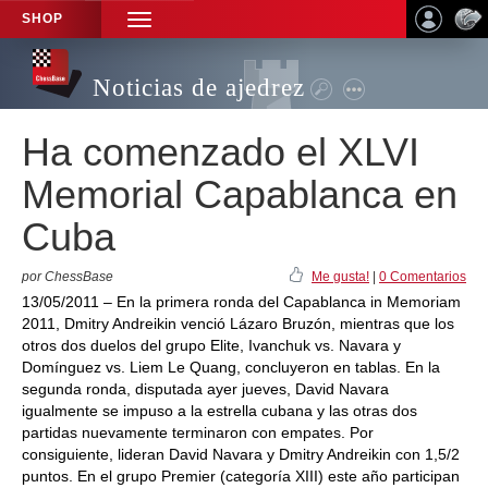
SHOP
TOGGLE
NAVIGATION
Noticias de ajedrez
Ha comenzado el XLVI
Memorial Capablanca en
Cuba
por ChessBase
Me gusta!
|
0 Comentarios
13/05/2011 – En la primera ronda del Capablanca in Memoriam
2011, Dmitry Andreikin venció Lázaro Bruzón, mientras que los
otros dos duelos del grupo Elite, Ivanchuk vs. Navara y
Domínguez vs. Liem Le Quang, concluyeron en tablas. En la
segunda ronda, disputada ayer jueves, David Navara
igualmente se impuso a la estrella cubana y las otras dos
partidas nuevamente terminaron con empates. Por
consiguiente, lideran David Navara y Dmitry Andreikin con 1,5/2
puntos. En el grupo Premier (categoría XIII) este año participan