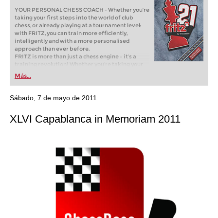
YOUR PERSONAL CHESS COACH - Whether you’re
taking your first steps into the world of club
chess, or already playing at a tournament level:
with FRITZ, you can train more efficiently,
intelligently and with a more personalised
approach than ever before.
FRITZ is more than just a chess engine – it’s a
training revolution! Whether you’re taking your
first steps into the world of club chess, or already
Más...
playing at a tournament level: with FRITZ, you can
train more efficiently, intelligently and with a
more personalised approach than ever before.
Sábado, 7 de mayo de 2011
XLVI Capablanca in Memoriam 2011