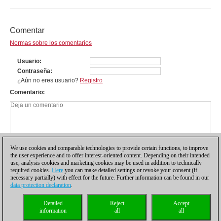
Comentar
Normas sobre los comentarios
Usuario
Contraseña
¿Aún no eres usuario?
Registro
Comentario
We use cookies and comparable technologies to provide certain functions, to improve
the user experience and to offer interest-oriented content. Depending on their intended
use, analysis cookies and marketing cookies may be used in addition to technically
required cookies.
Here
you can make detailed settings or revoke your consent (if
necessary partially) with effect for the future. Further information can be found in our
data protection declaration
.
Política de privacidad
|
Pie de imprenta
|
Para contactar
|
Cookies Management
|
Detailed
Reject
Accept
Licencias
|
Compliance Hotline
|
Inicio
information
all
all
© 2017 ChessBase GmbH | Osterbekstraße 90a | 22083 Hamburgo | Alemania