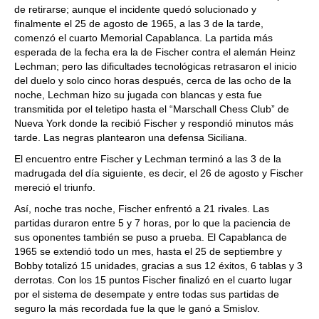
de retirarse; aunque el incidente quedó solucionado y
finalmente el 25 de agosto de 1965, a las 3 de la tarde,
comenzó el cuarto Memorial Capablanca. La partida más
esperada de la fecha era la de Fischer contra el alemán Heinz
Lechman; pero las dificultades tecnológicas retrasaron el inicio
del duelo y solo cinco horas después, cerca de las ocho de la
noche, Lechman hizo su jugada con blancas y esta fue
transmitida por el teletipo hasta el “Marschall Chess Club” de
Nueva York donde la recibió Fischer y respondió minutos más
tarde. Las negras plantearon una defensa Siciliana.
El encuentro entre Fischer y Lechman terminó a las 3 de la
madrugada del día siguiente, es decir, el 26 de agosto y Fischer
mereció el triunfo.
Así, noche tras noche, Fischer enfrentó a 21 rivales. Las
partidas duraron entre 5 y 7 horas, por lo que la paciencia de
sus oponentes también se puso a prueba. El Capablanca de
1965 se extendió todo un mes, hasta el 25 de septiembre y
Bobby totalizó 15 unidades, gracias a sus 12 éxitos, 6 tablas y 3
derrotas. Con los 15 puntos Fischer finalizó en el cuarto lugar
por el sistema de desempate y entre todas sus partidas de
seguro la más recordada fue la que le ganó a Smislov.