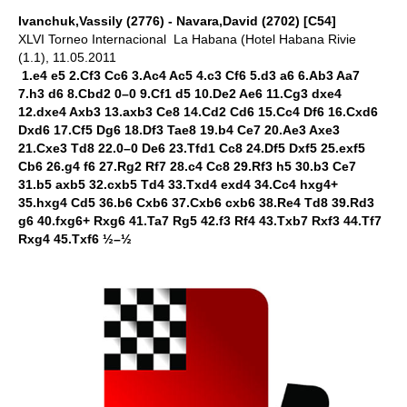
Ivanchuk,Vassily (2776) - Navara,David (2702) [C54]
XLVI Torneo Internacional La Habana (Hotel Habana Rivie
(1.1), 11.05.2011
1.e4 e5 2.Cf3 Cc6 3.Ac4 Ac5 4.c3 Cf6 5.d3 a6 6.Ab3 Aa7
7.h3 d6 8.Cbd2 0–0 9.Cf1 d5 10.De2 Ae6 11.Cg3 dxe4
12.dxe4 Axb3 13.axb3 Ce8 14.Cd2 Cd6 15.Cc4 Df6 16.Cxd6
Dxd6 17.Cf5 Dg6 18.Df3 Tae8 19.b4 Ce7 20.Ae3 Axe3
21.Cxe3 Td8 22.0–0 De6 23.Tfd1 Cc8 24.Df5 Dxf5 25.exf5
Cb6 26.g4 f6 27.Rg2 Rf7 28.c4 Cc8 29.Rf3 h5 30.b3 Ce7
31.b5 axb5 32.cxb5 Td4 33.Txd4 exd4 34.Cc4 hxg4+
35.hxg4 Cd5 36.b6 Cxb6 37.Cxb6 cxb6 38.Re4 Td8 39.Rd3
g6 40.fxg6+ Rxg6 41.Ta7 Rg5 42.f3 Rf4 43.Txb7 Rxf3 44.Tf7
Rxg4 45.Txf6 ½–½