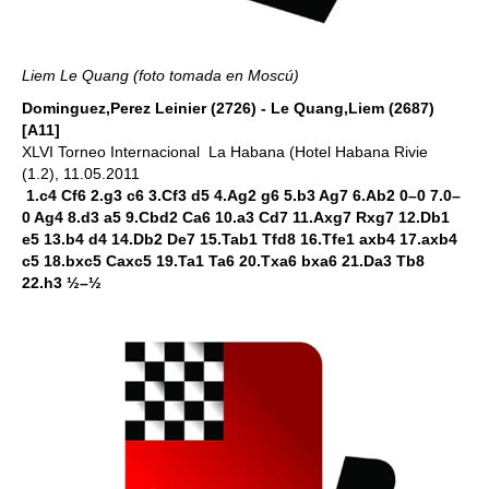
Liem Le Quang (foto tomada en Moscú)
Dominguez,Perez Leinier (2726) - Le Quang,Liem (2687)
[A11]
XLVI Torneo Internacional La Habana (Hotel Habana Rivie
(1.2), 11.05.2011
1.c4 Cf6 2.g3 c6 3.Cf3 d5 4.Ag2 g6 5.b3 Ag7 6.Ab2 0–0 7.0–
0 Ag4 8.d3 a5 9.Cbd2 Ca6 10.a3 Cd7 11.Axg7 Rxg7 12.Db1
e5 13.b4 d4 14.Db2 De7 15.Tab1 Tfd8 16.Tfe1 axb4 17.axb4
c5 18.bxc5 Caxc5 19.Ta1 Ta6 20.Txa6 bxa6 21.Da3 Tb8
22.h3 ½–½