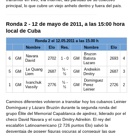
principal, lo que cubre un viejo anhelo dentro y fuera del país.
Ronda 2 -
12 de mayo de 2011, a las 15:00 hora
local de Cuba
Ronda 2 el 12.05.2011 a las 15.00 h
Nombre
Elo
Res.
Nombre
Elo
Bruzon
Navara
6
GM
2702
1 - 0
GM
Batista
2693
4
David
Lazaro
Le Quang
½ -
Andreikin
5
GM
2687
GM
2687
3
Liem
½
Dmitry
Dominguez
Ivanchuk
½ -
1
GM
2776
GM
Perez
2726
2
Vassily
½
Leinier
Caminos diferentes volvieron a transitar hoy los cubanos Leinier
Domínguez y Lázaro Bruzón durante la segunda ronda del
grupo Élite del Memorial Capablanca de ajedrez, liderado por el
checo David Navara y el ruso Dmitry Adreikin. El rey del
escalafón Latinoamericano (2 726 puntos Elo) salvó la
desventaja de poseer figuras oscuras al conseguir las que