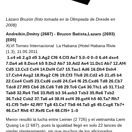
Lázaro Bruzón (foto tomada en la Olimpiada de Dresde en
2008)
Andreikin,Dmitry (2687) - Bruzon Batista,Lazaro (2693)
[E05]
XLVI Torneo Internacional La Habana (Hotel Habana Rivie
(1.3), 11.05.2011
1.c4 e6 2.g3 d5 3.Ag2 Cf6 4.Cf3 Ae7 5.0–0 0–0 6.d4 dxc4
7.Da4 a6 8.Dxc4 b5 9.Dc2 Ab7 10.Ad2 Ae4 11.Dc1 Ab7 12.Af4
Cd5 13.Cc3 Cxf4 14.Dxf4 Cd7 15.Tac1 Ad6 16.Dh4 Dxh4
17.Cxh4 Axg2 18.Rxg2 Cf6 19.Cf3 Tfc8 20.Cd2 e5 21.d5 b4
22.Cce4 Cxd5 23.Cxd6 cxd6 24.Ce4 f6 25.Cxd6 Td8 26.Cb7
Tdc8 27.Rf3 Cb6 28.Cd6 Td8 29.Tc6 Ca4 30.Tfc1 a5 31.T1c2
Tab8 32.Re4 Tb6 33.Rd5 b3 34.axb3 Txb3 35.Re6 Txb2
36.Txb2 Cxb2 37.Ta6 a4 38.f4 exf4 39.gxf4 h5 40.Ta7 Rh7
41.Cf5 Te8+ 42.Rf7 Tg8 43.Ce7 Tb8 44.Ta5 g6 45.Cxg6 Tb7+
46.Ce7 Rh6 47.Rxf6 Cc4 48.Cf5+ 1–0
Menor resultó la lucha entre Leinier (2 726) y el vietnamita Liem
Quang Le (2 687), pues la igualdad llegó en solo 22 lances de
similar planteamiento, sin que muchos de los aficionados