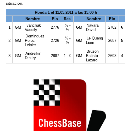
situación.
Ronda 1 el 11.05.2011 a las 15.00 h
Nombre
Elo
Res.
Nombre
Elo
Ivanchuk
½ -
Navara
1
GM
2776
GM
2702
6
Vassily
½
David
Dominguez
½ -
Le Quang
2
GM
Perez
2726
GM
2687
5
½
Liem
Leinier
Bruzon
Andreikin
3
GM
2687
1 - 0
GM
Batista
2693
4
Dmitry
Lazaro