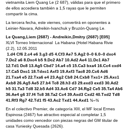
vietnamita Liem Quang Le (2 687), válidas para que el primero
de ellos accediera también a 1,5 rayas que le permiten
compartir la cima.
La tercera fecha, este viernes, convertirá en oponentes a
Leinier-Navara, Adreikin-Ivanchuk y Bruzón-Quang Le.
Le Quang,Liem (2687) - Andreikin,Dmitry (2687) [E05]
XLVI Torneo Internacional La Habana (Hotel Habana Rivie
(2.2), 12.05.2011
1.d4 Cf6 2.c4 e6 3.g3 d5 4.Cf3 Ae7 5.Ag2 0–0 6.0–0 dxc4
7.Dc2 a6 8.Dxc4 b5 9.Dc2 Ab7 10.Ad2 Ae4 11.Dc1 Ab7
12.Td1 Dc8 13.Ag5 Cbd7 14.a4 c5 15.Ca3 bxa4 16.Cc4 cxd4
17.Ca5 Dxc1 18.Tdxc1 Axf3 19.Axf3 Tac8 20.Cc6 Ad6
21.Txa4 e5 22.Txa6 e4 23.Ag2 Cb8 24.Cxb8 Txc1+ 25.Axc1
Axb8 26.Ag5 Ae5 27.b4 Tc8 28.h3 d3 29.exd3 exd3 30.Ad2
h5 31.Ta3 Td8 32.b5 Ad4 33.Ac6 Cd7 34.Rg2 Ce5 35.Ta4 Ab6
36.Ae4 g6 37.f4 Tc8 38.Ta2 Cc4 39.Axd3 Cxd2 40.Txd2 Td8
41.Rf3 Rg7 42.Td1 f5 43.Ac2 Txd1 44.Axd1 ½–½
En el colectivo Premier, de categoría XIII, el MF local Ermes
Espinosa (2467) fue atractivo especial al completar 1,5
unidades como vencedor con piezas negras del GM titular de
casa Yuniesky Quesada (2626).