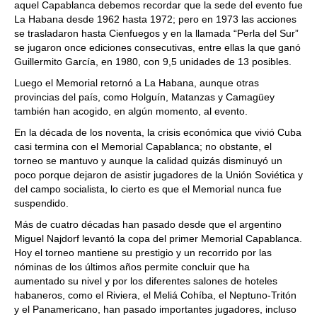
aquel Capablanca debemos recordar que la sede del evento fue
La Habana desde 1962 hasta 1972; pero en 1973 las acciones
se trasladaron hasta Cienfuegos y en la llamada “Perla del Sur”
se jugaron once ediciones consecutivas, entre ellas la que ganó
Guillermito García, en 1980, con 9,5 unidades de 13 posibles.
Luego el Memorial retornó a La Habana, aunque otras
provincias del país, como Holguín, Matanzas y Camagüey
también han acogido, en algún momento, al evento.
En la década de los noventa, la crisis económica que vivió Cuba
casi termina con el Memorial Capablanca; no obstante, el
torneo se mantuvo y aunque la calidad quizás disminuyó un
poco porque dejaron de asistir jugadores de la Unión Soviética y
del campo socialista, lo cierto es que el Memorial nunca fue
suspendido.
Más de cuatro décadas han pasado desde que el argentino
Miguel Najdorf levantó la copa del primer Memorial Capablanca.
Hoy el torneo mantiene su prestigio y un recorrido por las
nóminas de los últimos años permite concluir que ha
aumentado su nivel y por los diferentes salones de hoteles
habaneros, como el Riviera, el Meliá Cohíba, el Neptuno-Tritón
y el Panamericano, han pasado importantes jugadores, incluso