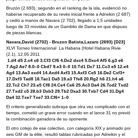
Bruzón (2 693), segundo en el ranking de la isla, evidenció no
haberse recuperado de su revés inicial frente a Adreikin (2 687)
y cedió a manos de Navara (2 702), llegado a 1,5 unidades
luego de 33 movidas de un Gambito de Dama en que dispuso
de piezas blancas.
Navara,David (2702) - Bruzon Batista,Lazaro (2693) [D23]
XLVI Torneo Internacional La Habana (Hotel Habana Rivie
(2.1), 12.05.2011
1.d4 d5 2.c4 c6 3.Cf3 Cf6 4.Dc2 dxc4 5.Dxc4 Af5 6.g3 e6
7.Ag2 Ae7 8.0–0 Cbd7 9.e3 0–0 10.Td1 Dc7 11.Cc3 e5 12.e4
Ag4 13.Ae3 exd4 14.Axd4 Axf3 15.Axf3 Ce5 16.De2 Cxf3+
17.Dxf3 Tad8 18.Tac1 Da5 19.a3 Tfe8 20.Rg2 h6 21.h4 a6
22.Tc2 Ch7 23.e5 Cf8 24.Ce4 Ce6 25.Ac3 Da4 26.Tcd2 Txd2
27.Txd2 c5 28.b3 Dxb3 29.Tb2 Dxa3 30.Txb7 Cd4 31.Dg4
Da4 32.Txe7 Txe7 33.Cf6+ 1–0
El criterio generalizado subraya que otra vez complicado con el
tiempo, cometió un grave error cuando en el lance 31 no previó
la combinación ganadora de su oponente.
El otro cotejo de ese colectivo, con categoría XIX y animado por
seis GM de la élite, resultó tablas rubricadas por Adreikin y el