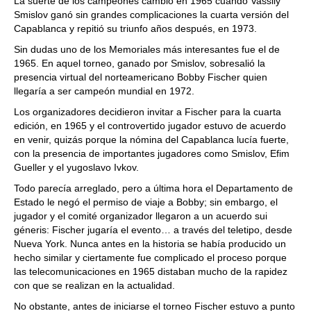
La suerte de los campeones cambió en 1965 cuando Vassily
Smislov ganó sin grandes complicaciones la cuarta versión del
Capablanca y repitió su triunfo años después, en 1973.
Sin dudas uno de los Memoriales más interesantes fue el de
1965. En aquel torneo, ganado por Smislov, sobresalió la
presencia virtual del norteamericano Bobby Fischer quien
llegaría a ser campeón mundial en 1972.
Los organizadores decidieron invitar a Fischer para la cuarta
edición, en 1965 y el controvertido jugador estuvo de acuerdo
en venir, quizás porque la nómina del Capablanca lucía fuerte,
con la presencia de importantes jugadores como Smislov, Efim
Gueller y el yugoslavo Ivkov.
Todo parecía arreglado, pero a última hora el Departamento de
Estado le negó el permiso de viaje a Bobby; sin embargo, el
jugador y el comité organizador llegaron a un acuerdo sui
géneris: Fischer jugaría el evento… a través del teletipo, desde
Nueva York. Nunca antes en la historia se había producido un
hecho similar y ciertamente fue complicado el proceso porque
las telecomunicaciones en 1965 distaban mucho de la rapidez
con que se realizan en la actualidad.
No obstante, antes de iniciarse el torneo Fischer estuvo a punto