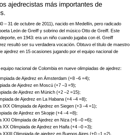
 los ajedrecistas más importantes de
s.
30 – 31 de octubre de 2011), nacido en Medellín, pero radicado
oeta León de Greiff y sobrino del músico Otto de Greiff. Este
 deporte, en 1943: era un niño cuando jugaba con él. Greiff
rez resultó ser su verdadera vocación. Obtuvo el título de maestro
 de ajedrez en 15 ocasiones jugando por el equipo nacional de
el equipo nacional de Colombia en nueve olimpiadas de ajedrez:
limpiada de Ajedrez en Ámsterdam (+8 –6 =4);
impiada de Ajedrez en Moscú (+7 –3 =9);
impiada de Ajedrez en Múnich (+2 –2 =15);
limpiada de Ajedrez en La Habana (+4 –4 =8);
la IXX Olimpiada de Ajedrez en Siegen (+3 –4 =1);
mpiada de Ajedrez en Skopje (+4 –4 =8);
la XXI Olimpiada de Ajedrez en Niza (+6 –0 =6);
la XX Olimpiada de Ajedrez en Haifa (+4 –0 =3);
la XXIII Olimpiada de ajedrez en Buenos Aires (+0 –1 =2).