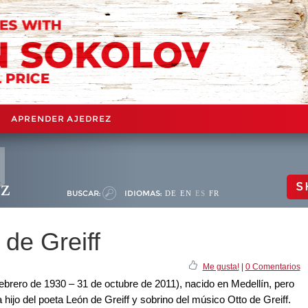
APRENDER AJEDREZ
ez
S
BUSCAR:
IDIOMAS:
DE
EN
ES
FR
 de Greiff
Me gusta!
|
0 Comentarios
febrero de 1930 – 31 de octubre de 2011), nacido en Medellín, pero
ijo del poeta León de Greiff y sobrino del músico Otto de Greiff.