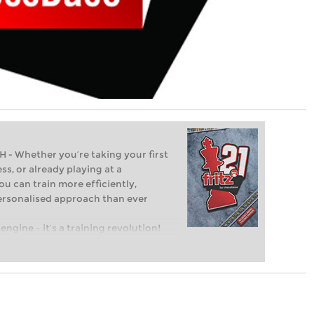
Whether you’re taking your first
ss, or already playing at a
ou can train more efficiently,
personalised approach than ever
engine – it’s a training revolution!
t steps into the world of club chess,
ent level: with FRITZ, you can train
 and with a more personalised