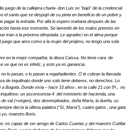
 juego de la callejera charla- don Luis se "bajó" de la credencial
mo el santo que se despojó de su pinta en beneficio de un pobre y
ue pagar la entrada. Por allá lo espero mañana después de las
ficación hasta ese momento. Se lamentó de los malos premios en
ue irían a la próxima olimpíada. Le agradecí en el alma porque
l juego que amo como a la mujer del prójimo, no tengo una sola
 vive en la mejor compañía: la diosa Caissa. No tiene cara de
se ve que no es infeliz, y esto ya es ganancia.
no lo pasan, o lo pasan a regañadientes. O le cobran la llamada
a de inquilinato donde uno solo tiene deberes, no derechos. Lo
 a Bogotá. Donde vivía – hace 33 años-, en la calle 21 con 5ª., no
s inquilinos: un ascensorista-4 del ministerio de hacienda, una
de sal (=virgen), dos desempleados, doña María, la dueña, su
mpre decía la última palabra (“Sí, María”), cuatro gatos , una gata
a yo, maestro Boris.
s: es capaz de ser amigo de Carlos Cuartas y del maestro Cuéllar