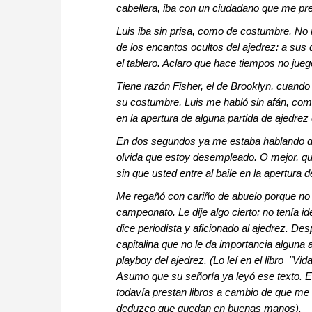
cabellera, iba con un ciudadano que me pr
Luis iba sin prisa, como de costumbre. N
de los encantos ocultos del ajedrez: a sus
el tablero. Aclaro que hace tiempos no ju
Tiene razón Fisher, el de Brooklyn, cuando 
su costumbre, Luis me habló sin afán, com
en la apertura de alguna partida de ajedrez 
En dos segundos ya me estaba hablando d
olvida que estoy desempleado. O mejor, que
sin que usted entre al baile en la apertura 
Me regañó con cariño de abuelo porque no m
campeonato. Le dije algo cierto: no tenía 
dice periodista y aficionado al ajedrez. D
capitalina que no le da importancia alguna 
playboy del ajedrez. (Lo leí en el libro "Vi
Asumo que su señoría ya leyó ese texto. E
todavía prestan libros a cambio de que me 
deduzco que quedan en buenas manos).