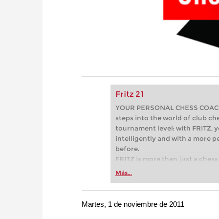
Fritz 21
YOUR PERSONAL CHESS COACH - 
steps into the world of club che
tournament level: with FRITZ, y
intelligently and with a more 
before.
FRITZ is more than just a chess 
Whether you’re taking your firs
Más...
or already playing at a tournam
more efficiently, intelligently
approach than ever before.
Martes, 1 de noviembre de 2011