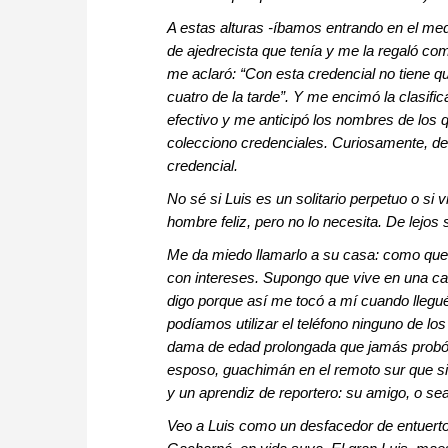
A estas alturas -íbamos entrando en el medio
de ajedrecista que tenía y me la regaló co
me aclaró: “Con esta credencial no tiene q
cuatro de la tarde”. Y me encimó la clasi
efectivo y me anticipó los nombres de los q
colecciono credenciales. Curiosamente, de
credencial.
No sé si Luis es un solitario perpetuo o si
hombre feliz, pero no lo necesita. De lejos 
Me da miedo llamarlo a su casa: como que 
con intereses. Supongo que vive en una cas
digo porque así me tocó a mí cuando llegué
podíamos utilizar el teléfono ninguno de lo
dama de edad prolongada que jamás probó 
esposo, guachimán en el remoto sur que sie
y un aprendiz de reportero: su amigo, o se
Veo a Luis como un desfacedor de entuerto