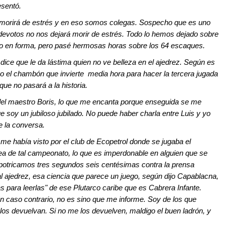
esentó.
o morirá de estrés y en eso somos colegas. Sospecho que es uno
 devotos no nos dejará morir de estrés. Todo lo hemos dejado sobre
ego en forma, pero pasé hermosas horas sobre los 64 escaques.
dice que le da lástima quien no ve belleza en el ajedrez. Según es
o el chambón que invierte media hora para hacer la tercera jugada
que no pasará a la historia.
el maestro Boris, lo que me encanta porque enseguida se me
 soy un jubiloso jubilado. No puede haber charla entre Luis y yo
de la conversa.
e había visto por el club de Ecopetrol donde se jugaba el
idea de tal campeonato, lo que es imperdonable en alguien que se
espotricamos tres segundos seis centésimas contra la prensa
al ajedrez, esa ciencia que parece un juego, según dijo Capablacna,
das para leerlas" de ese Plutarco caribe que es Cabrera Infante.
n caso contrario, no es sino que me informe. Soy de los que
los devuelvan. Si no me los devuelven, maldigo el buen ladrón, y