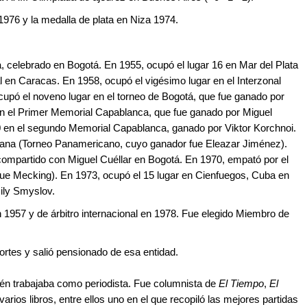
1976 y la medalla de plata en Niza 1974.
celebrado en Bogotá. En 1955, ocupó el lugar 16 en Mar del Plata
l en Caracas. En 1958, ocupó el vigésimo lugar en el Interzonal
ocupó el noveno lugar en el torneo de Bogotá, que fue ganado por
n el Primer Memorial Capablanca, que fue ganado por Miguel
0 en el segundo Memorial Capablanca, ganado por Viktor Korchnoi.
bana (Torneo Panamericano, cuyo ganador fue Eleazar Jiménez).
compartido con Miguel Cuéllar en Bogotá. En 1970, empató por el
que Mecking). En 1973, ocupó el 15 lugar en Cienfuegos, Cuba en
ily Smyslov.
en 1957 y de árbitro internacional en 1978. Fue elegido Miembro de
rtes y salió pensionado de esa entidad.
ién trabajaba como periodista. Fue columnista de
El Tiempo
,
El
varios libros, entre ellos uno en el que recopiló las mejores partidas