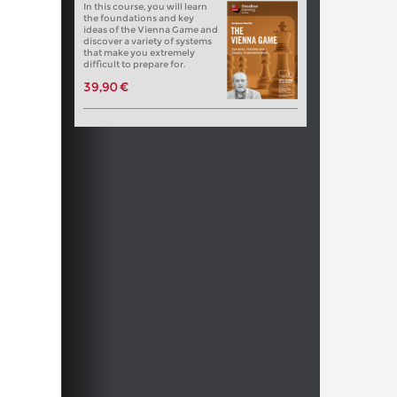
In this course, you will learn
the foundations and key
ideas of the Vienna Game and
discover a variety of systems
that make you extremely
difficult to prepare for.
39,90 €