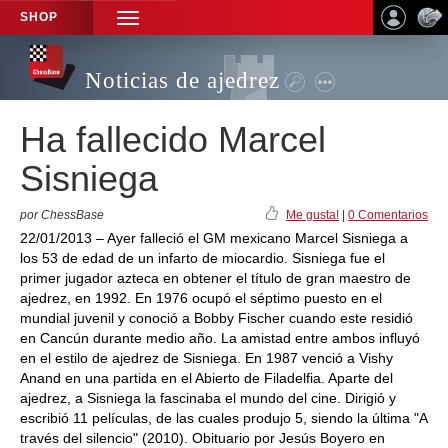
SHOP
TOGGLE
NAVIGATION
Noticias de ajedrez
Ha fallecido Marcel
Sisniega
por ChessBase
Me gusta!
|
0 Comentarios
22/01/2013 – Ayer falleció el GM mexicano Marcel Sisniega a
los 53 de edad de un infarto de miocardio. Sisniega fue el
primer jugador azteca en obtener el título de gran maestro de
ajedrez, en 1992. En 1976 ocupó el séptimo puesto en el
mundial juvenil y conoció a Bobby Fischer cuando este residió
en Cancún durante medio año. La amistad entre ambos influyó
en el estilo de ajedrez de Sisniega. En 1987 venció a Vishy
Anand en una partida en el Abierto de Filadelfia. Aparte del
ajedrez, a Sisniega la fascinaba el mundo del cine. Dirigió y
escribió 11 películas, de las cuales produjo 5, siendo la última "A
través del silencio" (2010). Obituario por Jesús Boyero en