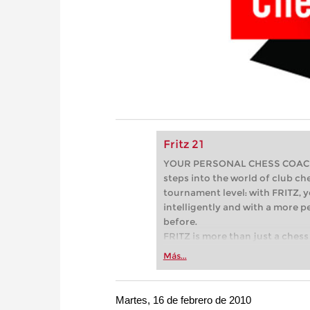
Fritz 21
YOUR PERSONAL CHESS COACH - 
steps into the world of club che
tournament level: with FRITZ, y
intelligently and with a more 
before.
FRITZ is more than just a chess 
Whether you’re taking your firs
Más...
or already playing at a tournam
more efficiently, intelligently
approach than ever before.
Martes, 16 de febrero de 2010