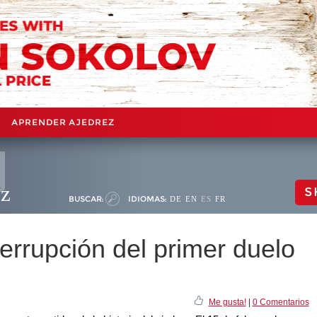
APRENDER AJEDREZ
ez
S
BUSCAR:
IDIOMAS:
DE
EN
ES
FR
errupción del primer duelo
Me gusta!
|
0 Comentarios