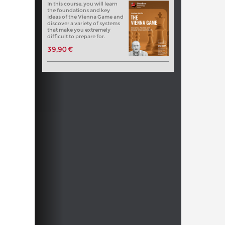
In this course, you will learn
the foundations and key
ideas of the Vienna Game and
discover a variety of systems
that make you extremely
difficult to prepare for.
39,90 €