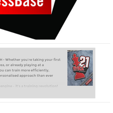
Whether you’re taking your first
ss, or already playing at a
ou can train more efficiently,
personalised approach than ever
engine – it’s a training revolution!
t steps into the world of club chess,
ent level: with FRITZ, you can train
 and with a more personalised