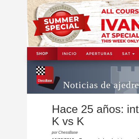
INICIO
APERTURAS
SAT
SHOP
Noticias de ajedr
Hace 25 años: int
K vs K
por ChessBase