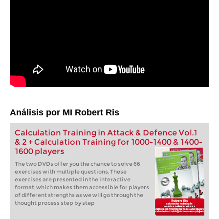
Análisis por MI Robert Ris
Calculation Training in Attack & Defence Vol.1
& 2 + Calculation Training for 1000-1400 & 1400-
1600 players
The two DVDs offer you the chance to solve 66
exercises with multiple questions. These
exercises are presented in the interactive
format, which makes them accessible for players
of different strengths as we will go through the
thought process step by step