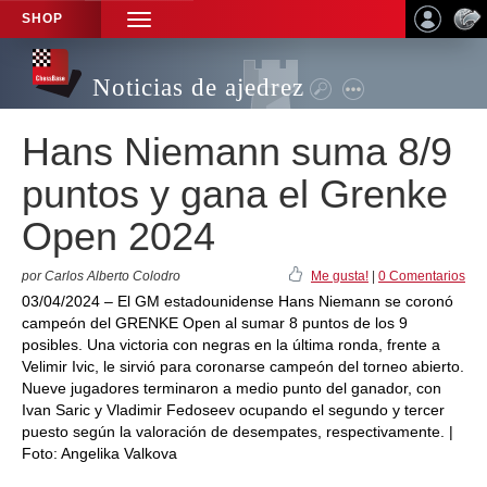
SHOP
TOGGLE
NAVIGATION
Noticias de ajedrez
Hans Niemann suma 8/9
puntos y gana el Grenke
Open 2024
por Carlos Alberto Colodro
Me gusta!
|
0 Comentarios
03/04/2024 – El GM estadounidense Hans Niemann se coronó
campeón del GRENKE Open al sumar 8 puntos de los 9
posibles. Una victoria con negras en la última ronda, frente a
Velimir Ivic, le sirvió para coronarse campeón del torneo abierto.
Nueve jugadores terminaron a medio punto del ganador, con
Ivan Saric y Vladimir Fedoseev ocupando el segundo y tercer
puesto según la valoración de desempates, respectivamente. |
Foto: Angelika Valkova