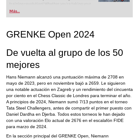
training revolution! Whether you’re taking your
first steps into the world of club chess, or already
Más...
playing at a tournament level: with FRITZ, you can
train more efficiently, intelligently and with a
more personalised approach than ever before.
GRENKE Open 2024
De vuelta al grupo de los 50
mejores
Hans Niemann alcanzó una puntuación máxima de 2708 en
mayo de 2023, pero en noviembre bajó a 2659. Le siguieron
una notable actuación en Zagreb y un rendimiento del cincuenta
por ciento en el Chess Classic de Londres para terminar el año.
A principios de 2024, Niemann sumó 7/13 puntos en el torneo
Tata Steel Challengers, antes de compartir el primer puesto con
Daniel Dardha en Djerba. Todos estos torneos le han dejado
con una valoración Elo actual de 2676 en el escalafón FIDE
para marzo de 2024.
En la sección principal del GRENKE Open, Niemann