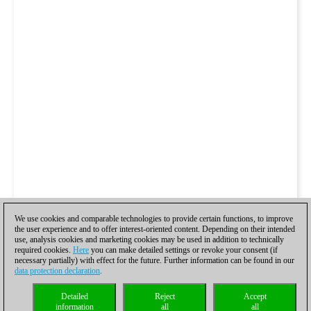
We use cookies and comparable technologies to provide certain functions, to improve
the user experience and to offer interest-oriented content. Depending on their intended
use, analysis cookies and marketing cookies may be used in addition to technically
required cookies.
Here
you can make detailed settings or revoke your consent (if
necessary partially) with effect for the future. Further information can be found in our
data protection declaration
.
Detailed
Reject
Accept
information
all
all