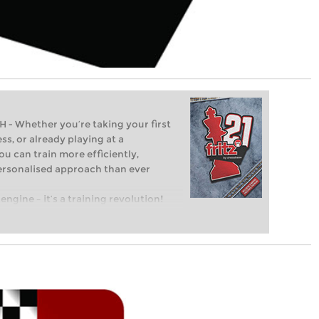
Whether you’re taking your first
ss, or already playing at a
ou can train more efficiently,
personalised approach than ever
engine – it’s a training revolution!
t steps into the world of club chess,
ent level: with FRITZ, you can train
 and with a more personalised