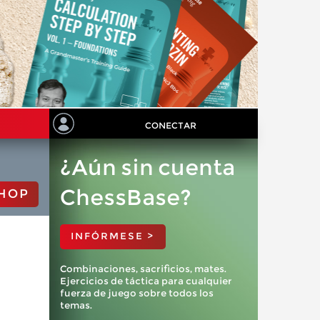
CONECTAR
¿Aún sin cuenta
ChessBase?
HOP
INFÓRMESE >
Combinaciones, sacrificios, mates.
Ejercicios de táctica para cualquier
fuerza de juego sobre todos los
temas.