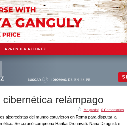
APRENDER AJEDREZ
ez
S
BUSCAR:
IDIOMAS:
DE
EN
ES
FR
cibernética relámpago
Me gusta!
|
0 Comentarios
s ajedrecistas del mundo estuvieron en Roma para disputar la
ibernético. Se coronó campeona Harika Dronavalli. Nana Dzagnidze