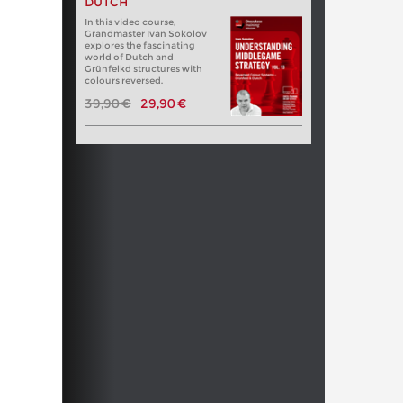
DUTCH
In this video course,
Grandmaster Ivan Sokolov
explores the fascinating
world of Dutch and
Grünfelkd structures with
colours reversed.
39,90 €
29,90 €