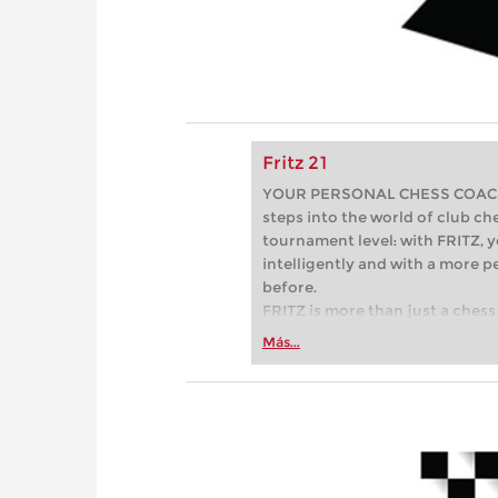
Fritz 21
YOUR PERSONAL CHESS COACH - 
steps into the world of club che
tournament level: with FRITZ, y
intelligently and with a more 
before.
FRITZ is more than just a chess 
Whether you’re taking your firs
Más...
or already playing at a tournam
more efficiently, intelligently
approach than ever before.