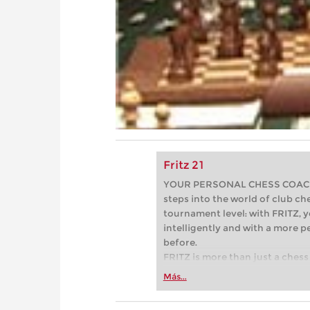
Fritz 21
YOUR PERSONAL CHESS COACH - 
steps into the world of club che
tournament level: with FRITZ, y
intelligently and with a more 
before.
FRITZ is more than just a chess 
Whether you’re taking your firs
Más...
or already playing at a tournam
more efficiently, intelligently