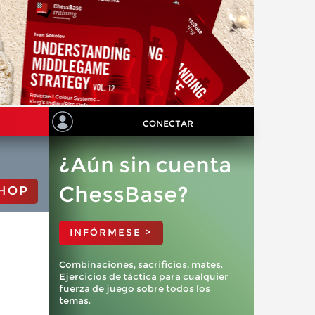
CONECTAR
¿Aún sin cuenta
ChessBase?
HOP
INFÓRMESE >
Combinaciones, sacrificios, mates.
Ejercicios de táctica para cualquier
fuerza de juego sobre todos los
temas.