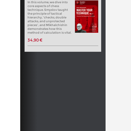
In this volume, we dive into
core aspects of chess
technique. Smyslov taught
the principle of tactical
hierarchy, “checks, double
attacks, and unprotected
pieces”, and Mikhalchishin
demonstrates how this
method of calculation is vital.
34,90 €