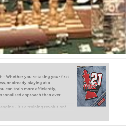
Whether you’re taking your first
ss, or already playing at a
ou can train more efficiently,
personalised approach than ever
engine – it’s a training revolution!
t steps into the world of club chess,
ent level: with FRITZ, you can train
 and with a more personalised