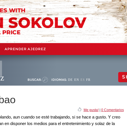
APRENDER AJEDREZ
ez
S
BUSCAR:
IDIOMAS:
DE
EN
ES
FR
lbao
Me gusta!
|
0 Comentarios
lando, aun cuando se esté trabajando, si se hace a gusto. Y creo
n en disponer los medios para el entretenimiento y solaz de la