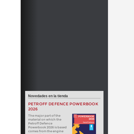
Novedades en la tienda
PETROFF DEFENCE POWERBOOK
2026
The major part of the
material on which the
Petroff Defence
Powerbook 2026 is based
comes from the engine