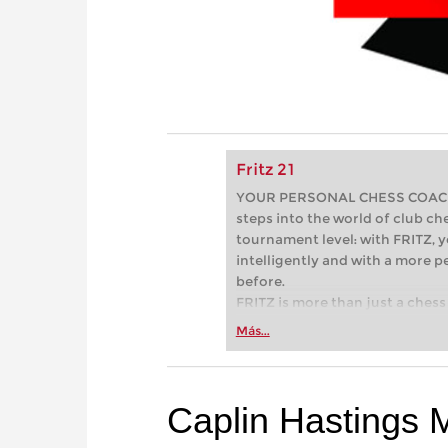
Fritz 21
YOUR PERSONAL CHESS COACH - 
steps into the world of club che
tournament level: with FRITZ, y
intelligently and with a more 
before.
FRITZ is more than just a chess 
Whether you’re taking your firs
Más...
or already playing at a tournam
more efficiently, intelligently
approach than ever before.
Caplin Hastings 