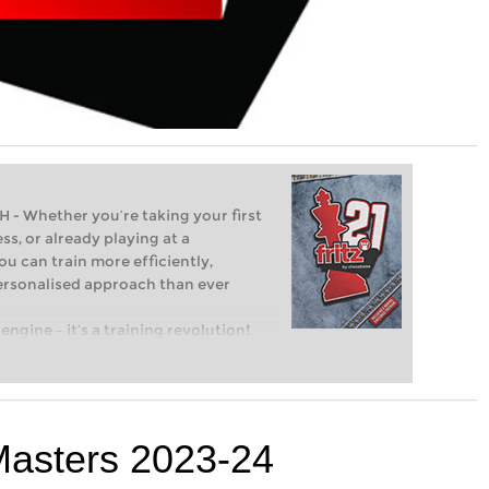
Whether you’re taking your first
ss, or already playing at a
ou can train more efficiently,
personalised approach than ever
engine – it’s a training revolution!
t steps into the world of club chess,
ent level: with FRITZ, you can train
 and with a more personalised
Masters 2023-24