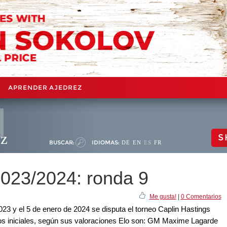
APRENDER AJEDREZ
ez
S
BUSCAR:
IDIOMAS:
DE
EN
ES
FR
2023/2024: ronda 9
Me gusta!
|
0 Comentarios
023 y el 5 de enero de 2024 se disputa el torneo Caplin Hastings
tos iniciales, según sus valoraciones Elo son: GM Maxime Lagarde