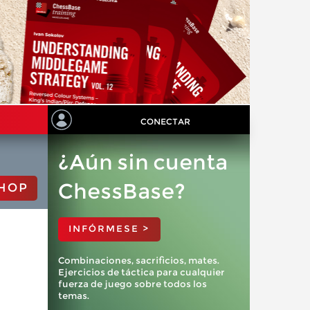
CONECTAR
¿Aún sin cuenta
ChessBase?
HOP
INFÓRMESE >
Combinaciones, sacrificios, mates.
Ejercicios de táctica para cualquier
fuerza de juego sobre todos los
temas.