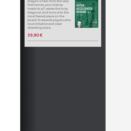
dragon is fast, from the very
first moves, your bishop
heads to g7, seizes the long
diagonal, and turns into the
most feared piece on the
board. It rewards players who
love initiative and clear
attacking plans.
39,90 €