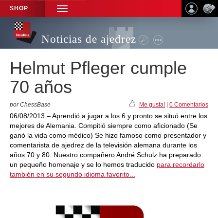
SHOP
TOGGLE
NAVIGATION
Noticias de ajedrez
Helmut Pfleger cumple
70 años
por ChessBase
Me gusta!
|
0 Comentarios
06/08/2013 – Aprendió a jugar a los 6 y pronto se situó entre los
mejores de Alemania. Compitió siempre como aficionado (Se
ganó la vida como médico) Se hizo famoso como presentador y
comentarista de ajedrez de la televisión alemana durante los
años 70 y 80. Nuestro compañero André Schulz ha preparado
un pequeño homenaje y se lo hemos traducido
para recordarlo
también en su segundo idioma favorito...