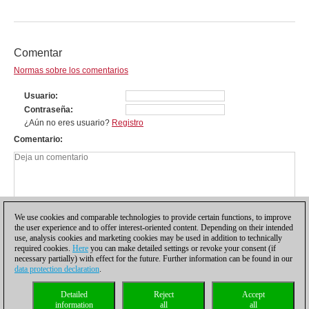
Comentar
Normas sobre los comentarios
Usuario
Contraseña
¿Aún no eres usuario?
Registro
Comentario
We use cookies and comparable technologies to provide certain functions, to improve
the user experience and to offer interest-oriented content. Depending on their intended
use, analysis cookies and marketing cookies may be used in addition to technically
required cookies.
Here
you can make detailed settings or revoke your consent (if
necessary partially) with effect for the future. Further information can be found in our
data protection declaration
.
Política de privacidad
|
Pie de imprenta
|
Para contactar
|
Cookies Management
|
Detailed
Reject
Accept
Licencias
|
Compliance Hotline
|
Inicio
information
all
all