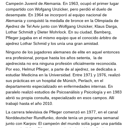
Campeón Juvenil de Alemania. En 1963, ocupó el primer lugar
compartido con Wofgang Unzicker, pero perdió el duelo de
desempate. En 1964 se incorporó al equipo nacional de
Alemania y conquistó la medalla de bronce en la Olimpiada de
Ajedrez de Tel Aviv junto con Wolfgang Unzicker, Klaus Darga,
Lothar Schmidt y Dieter Mohrlock. En su ciudad, Bamberg,
Pfleger jugaba en el mismo equipo que el conocido árbitro de
ajedrez Lothar Schmid y los unía una gran amistad.
Ninguno de los jugadores alemanes de elite en aquel entonces
era profesional, porque hasta los años setenta, la de
ajedrecista no era ninguna profesión oficialmente reconocida.
Por eso, Helmut Pfleger, a parte de al ajedrez, se dedicaba a
estudiar Medicina en la Universidad. Entre 1971 y 1976, realizó
sus prácticas en un hospital de Múnich, Perlach, en el
departamento especializado en enfermedades internas. En
paralelo realizó estudios de Psicoanálisis y Psicología y en 1983
abrió su propia consulta, especializado en esos campos. Allí
trabajó hasta el año 2010.
La carrera televisiva de Pfleger comenzó en 1977, en el canal
Norddeutscher Rundfunko, donde tenía un programa semanal
junto con Karpov. El campeón del mundo solía jugar una partida