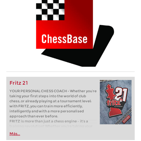
Fritz 21
YOUR PERSONAL CHESS COACH - Whether you’re
taking your first steps into the world of club
chess, or already playing at a tournament level:
with FRITZ, you can train more efficiently,
intelligently and with a more personalised
approach than ever before.
FRITZ is more than just a chess engine – it’s a
training revolution! Whether you’re taking your
first steps into the world of club chess, or already
Más...
playing at a tournament level: with FRITZ, you can