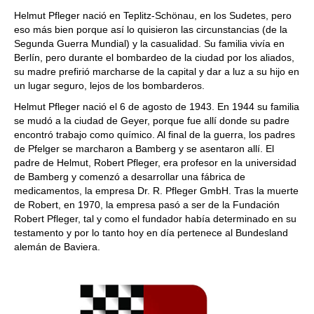
train more efficiently, intelligently and with a
more personalised approach than ever before.
Helmut Pfleger nació en Teplitz-Schönau, en los Sudetes, pero
eso más bien porque así lo quisieron las circunstancias (de la
Segunda Guerra Mundial) y la casualidad. Su familia vivía en
Berlín, pero durante el bombardeo de la ciudad por los aliados,
su madre prefirió marcharse de la capital y dar a luz a su hijo en
un lugar seguro, lejos de los bombarderos.
Helmut Pfleger nació el 6 de agosto de 1943. En 1944 su familia
se mudó a la ciudad de Geyer, porque fue allí donde su padre
encontró trabajo como químico. Al final de la guerra, los padres
de Pfelger se marcharon a Bamberg y se asentaron allí. El
padre de Helmut, Robert Pfleger, era profesor en la universidad
de Bamberg y comenzó a desarrollar una fábrica de
medicamentos, la empresa Dr. R. Pfleger GmbH. Tras la muerte
de Robert, en 1970, la empresa pasó a ser de la Fundación
Robert Pfleger, tal y como el fundador había determinado en su
testamento y por lo tanto hoy en día pertenece al Bundesland
alemán de Baviera.