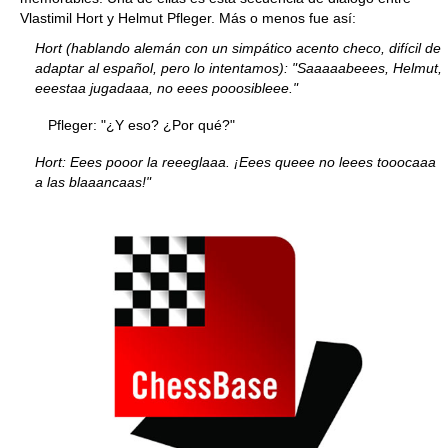
Vlastimil Hort y Helmut Pfleger. Más o menos fue así:
Hort (hablando alemán con un simpático acento checo, difícil de
adaptar al español, pero lo intentamos): "Saaaaabeees, Helmut,
eeestaa jugadaaa, no eees pooosibleee."
Pfleger: "¿Y eso? ¿Por qué?"
Hort: Eees pooor la reeeglaaa. ¡Eees queee no leees tooocaaa
a las blaaancaas!"