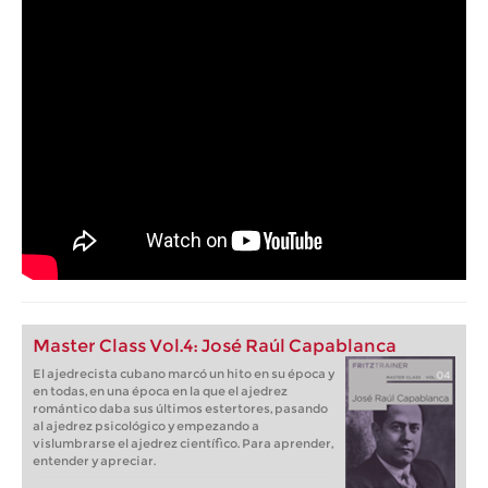
Master Class Vol.4: José Raúl Capablanca
El ajedrecista cubano marcó un hito en su época y
en todas, en una época en la que el ajedrez
romántico daba sus últimos estertores, pasando
al ajedrez psicológico y empezando a
vislumbrarse el ajedrez científico. Para aprender,
entender y apreciar.