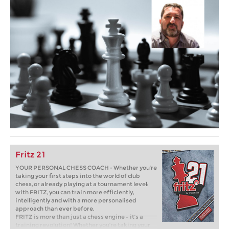
Fritz 21
YOUR PERSONAL CHESS COACH - Whether you’re
taking your first steps into the world of club
chess, or already playing at a tournament level:
with FRITZ, you can train more efficiently,
intelligently and with a more personalised
approach than ever before.
FRITZ is more than just a chess engine – it’s a
training revolution! Whether you’re taking your