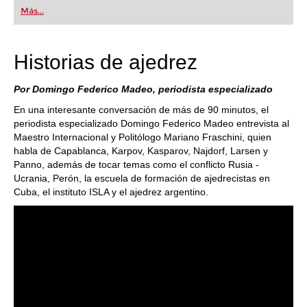
first steps into the world of club chess, or already
Más...
playing at a tournament level: with FRITZ, you can
train more efficiently, intelligently and with a
more personalised approach than ever before.
Historias de ajedrez
Por Domingo Federico Madeo, periodista especializado
En una interesante conversación de más de 90 minutos, el
periodista especializado Domingo Federico Madeo entrevista al
Maestro Internacional y Politólogo Mariano Fraschini, quien
habla de Capablanca, Karpov, Kasparov, Najdorf, Larsen y
Panno, además de tocar temas como el conflicto Rusia -
Ucrania, Perón, la escuela de formación de ajedrecistas en
Cuba, el instituto ISLA y el ajedrez argentino.