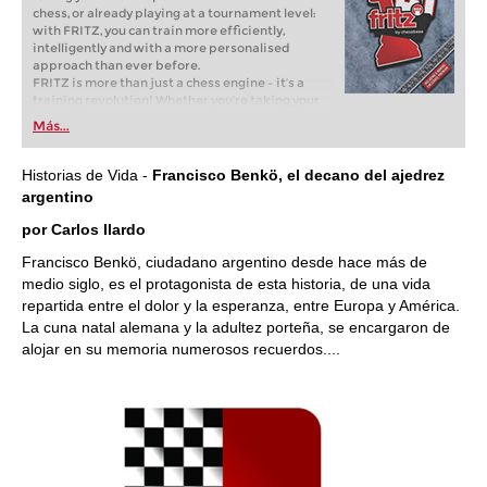
chess, or already playing at a tournament level:
with FRITZ, you can train more efficiently,
intelligently and with a more personalised
approach than ever before.
FRITZ is more than just a chess engine – it’s a
training revolution! Whether you’re taking your
first steps into the world of club chess, or already
Más...
playing at a tournament level: with FRITZ, you can
train more efficiently, intelligently and with a
more personalised approach than ever before.
Historias de Vida -
Francisco Benkö, el decano del ajedrez
argentino
por Carlos Ilardo
Francisco Benkö, ciudadano argentino desde hace más de
medio siglo, es el protagonista de esta historia, de una vida
repartida entre el dolor y la esperanza, entre Europa y América.
La cuna natal alemana y la adultez porteña, se encargaron de
alojar en su memoria numerosos recuerdos....