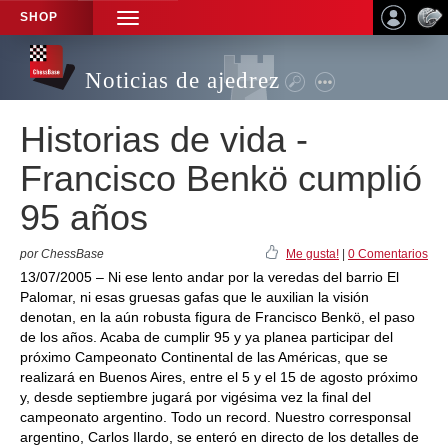
SHOP
TOGGLE
NAVIGATION
Noticias de ajedrez
Historias de vida -
Francisco Benkö cumplió
95 años
por ChessBase
Me gusta!
|
0 Comentarios
13/07/2005 – Ni ese lento andar por la veredas del barrio El
Palomar, ni esas gruesas gafas que le auxilian la visión
denotan, en la aún robusta figura de Francisco Benkö, el paso
de los años. Acaba de cumplir 95 y ya planea participar del
próximo Campeonato Continental de las Américas, que se
realizará en Buenos Aires, entre el 5 y el 15 de agosto próximo
y, desde septiembre jugará por vigésima vez la final del
campeonato argentino. Todo un record. Nuestro corresponsal
argentino, Carlos Ilardo, se enteró en directo de los detalles de