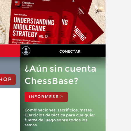
CONECTAR
¿Aún sin cuenta
ChessBase?
HOP
INFÓRMESE >
Combinaciones, sacrificios, mates.
Ejercicios de táctica para cualquier
fuerza de juego sobre todos los
temas.