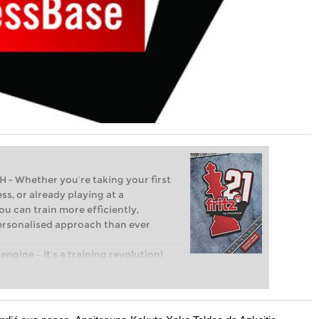
Whether you’re taking your first
ss, or already playing at a
ou can train more efficiently,
personalised approach than ever
engine – it’s a training revolution!
t steps into the world of club chess,
ent level: with FRITZ, you can train
 and with a more personalised