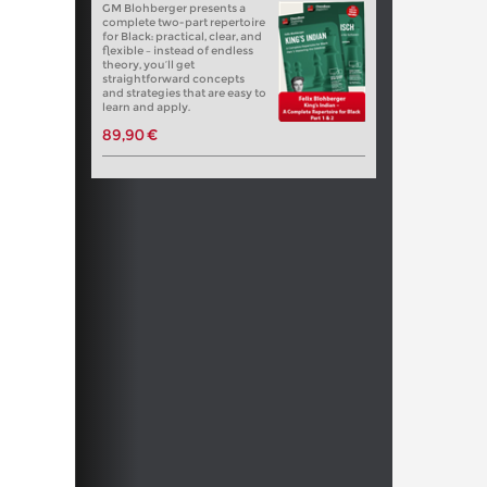
GM Blohberger presents a
complete two-part repertoire
for Black: practical, clear, and
flexible – instead of endless
theory, you’ll get
straightforward concepts
and strategies that are easy to
learn and apply.
89,90 €