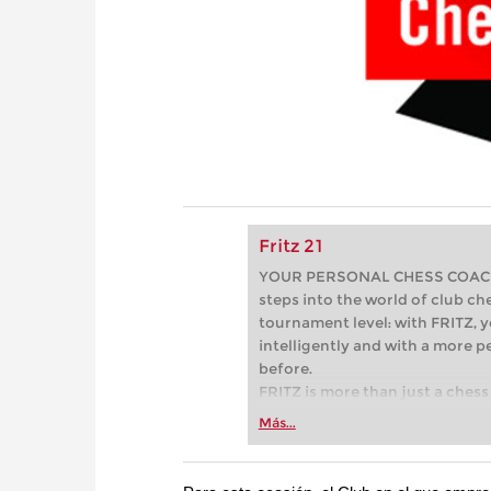
Fritz 21
YOUR PERSONAL CHESS COACH - 
steps into the world of club che
tournament level: with FRITZ, y
intelligently and with a more 
before.
FRITZ is more than just a chess 
Whether you’re taking your firs
Más...
or already playing at a tournam
more efficiently, intelligently
approach than ever before.