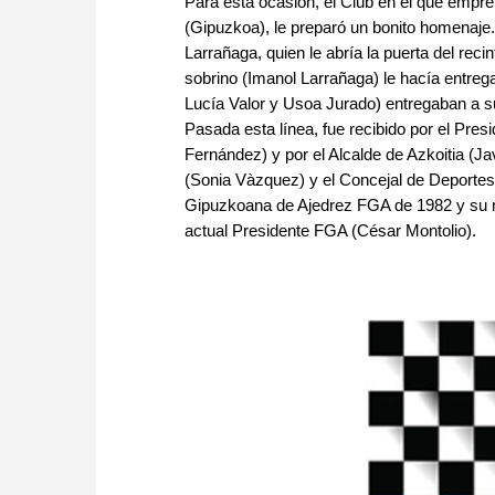
Para esta ocasión, el Club en el que empr
(Gipuzkoa), le preparó un bonito homenaj
Larrañaga, quien le abría la puerta del reci
sobrino (Imanol Larrañaga) le hacía entreg
Lucía Valor y Usoa Jurado) entregaban a su m
Pasada esta línea, fue recibido por el Pres
Fernández) y por el Alcalde de Azkoitia (J
(Sonia Vàzquez) y el Concejal de Deportes 
Gipuzkoana de Ajedrez FGA de 1982 y su m
actual Presidente FGA (César Montolio).