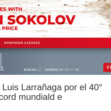
APRENDER AJEDREZ
ez
S
BUSCAR:
IDIOMAS:
DE
EN
ES
FR
Luis Larrañaga por el 40°
écord mundiald e