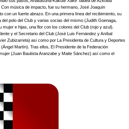
endió sus pasos, Anaitasuna-Kakute Xake Taldea de Azkoitia
e. Con música de impacto, fue su hermano, José Joaquín
nto con un fuerte abrazo. En una primera línea del recibimiento, su
a del polo del Club y varias socias del mismo (Judith Goenaga,
ujer e hijas, una flor con los colores del Club (rojo y azul).
idente y el Secretario del Club (José Luis Fernández y Aníbal
avier Zubizarreta) así como por La Presidenta de Cultura y Deportes
(Ángel Martín). Tras ellos, El Presidente de la Federación
ujer (Juan Bautista Aranzabe y Maite Sánchez) así como el