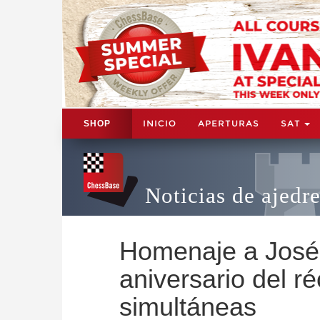
INICIO
APERTURAS
SAT
SHOP
Noticias de ajedr
Homenaje a José 
aniversario del r
simultáneas