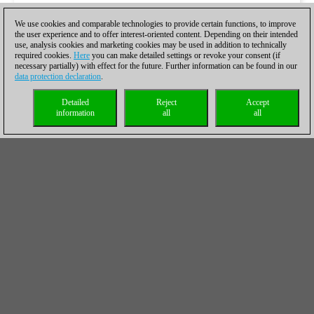
We use cookies and comparable technologies to provide certain functions, to improve
the user experience and to offer interest-oriented content. Depending on their intended
use, analysis cookies and marketing cookies may be used in addition to technically
required cookies.
Here
you can make detailed settings or revoke your consent (if
necessary partially) with effect for the future. Further information can be found in our
data protection declaration
.
Detailed
Reject
Accept
information
all
all