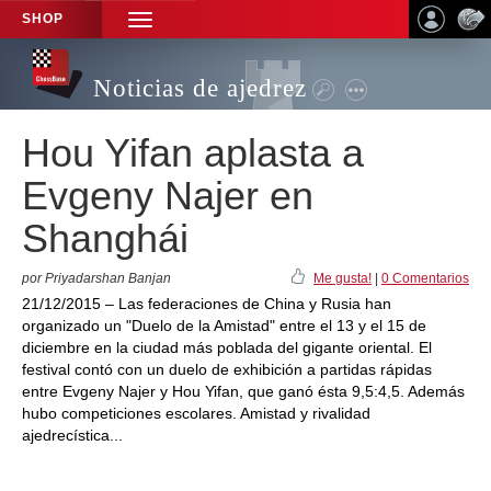
SHOP
TOGGLE
NAVIGATION
Noticias de ajedrez
Hou Yifan aplasta a
Evgeny Najer en
Shanghái
por Priyadarshan Banjan
Me gusta!
|
0 Comentarios
21/12/2015 – Las federaciones de China y Rusia han
organizado un "Duelo de la Amistad" entre el 13 y el 15 de
diciembre en la ciudad más poblada del gigante oriental. El
festival contó con un duelo de exhibición a partidas rápidas
entre Evgeny Najer y Hou Yifan, que ganó ésta 9,5:4,5. Además
hubo competiciones escolares. Amistad y rivalidad
ajedrecística...