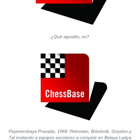
¿Qué agustito, no?
Payenerskaya Pravada, 1968: Petrosian, Botvinnik, Smyslov y
Tal invitando a equipos escolares a competir en Belaya Ladya