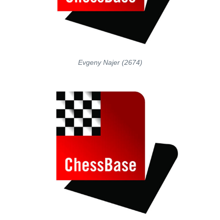
Evgeny Najer (2674)