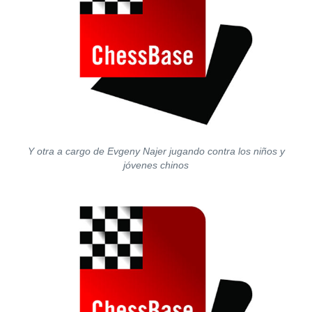
Y otra a cargo de Evgeny Najer jugando contra los niños y
jóvenes chinos